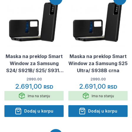
Maska na preklop Smart
Maska na preklop Smart
Window za Samsung
Window za Samsung S25
S24/ S921B/ S25/ S931B
Ultra/ S938B crna
crna
2990.00
2990.00
2.691,00
2.691,00
RSD
RSD
Ima na stanju
Ima na stanju
Dodaj u korpu
Dodaj u korpu