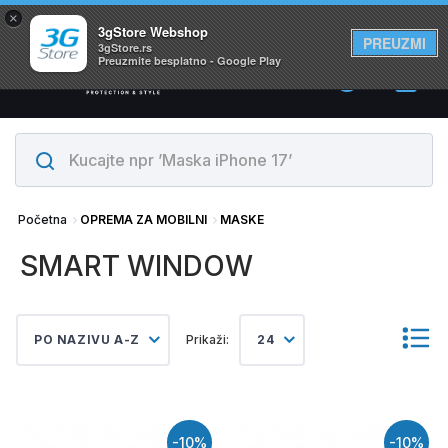
×
Svi proizvodi su na lageru. Slanje istog dana!
3gStore Webshop
PREUZMI
3gStore.rs
Preuzmite besplatno - Google Play
0
Početna
OPREMA ZA MOBILNI
MASKE
SMART WINDOW
PO NAZIVU A-Z
Prikaži:
24
-10%
-10%