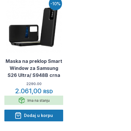
-10%
Maska na preklop Smart
Window za Samsung
S26 Ultra/ S948B crna
2290.00
2.061,00
RSD
Ima na stanju
Dodaj u korpu