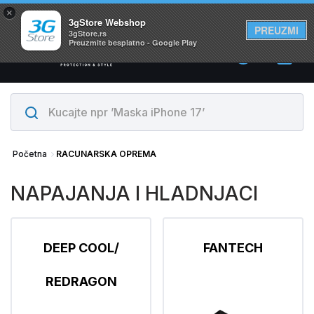
×
Svi proizvodi su na lageru. Slanje istog dana!
3gStore Webshop
PREUZMI
3gStore.rs
Preuzmite besplatno - Google Play
0
Početna
RACUNARSKA OPREMA
NAPAJANJA I HLADNJACI
DEEP COOL/
FANTECH
REDRAGON