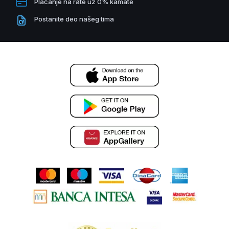
Plaćanje na rate uz 0% kamate
Postanite deo našeg tima