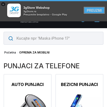
×
Svi proizvodi su na lageru. Slanje istog dana!
3gStore Webshop
PREUZMI
3gStore.rs
Preuzmite besplatno - Google Play
0
Početna
OPREMA ZA MOBILNI
PUNJACI ZA TELEFONE
AUTO PUNJACI
BEZICNI PUNJACI