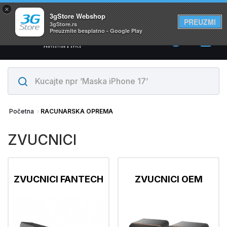
×
Svi proizvodi su na lageru. Slanje istog dana!
3gStore Webshop
PREUZMI
3gStore.rs
Preuzmite besplatno - Google Play
0
Početna
RACUNARSKA OPREMA
ZVUCNICI
ZVUCNICI FANTECH
ZVUCNICI OEM