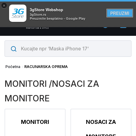
×
Svi proizvodi su na lageru. Slanje istog dana!
3gStore Webshop
PREUZMI
3gStore.rs
Preuzmite besplatno - Google Play
0
Početna
RACUNARSKA OPREMA
MONITORI /NOSACI ZA
MONITORE
MONITORI
NOSACI ZA