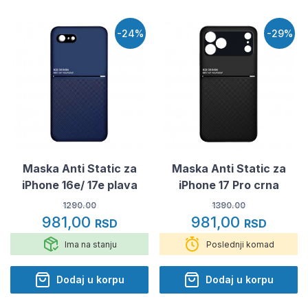
-24%
-29%
Maska Anti Static za
Maska Anti Static za
iPhone 16e/ 17e plava
iPhone 17 Pro crna
1290.00
1390.00
981,00
981,00
RSD
RSD
Ima na stanju
Poslednji komad
Dodaj u korpu
Dodaj u korpu