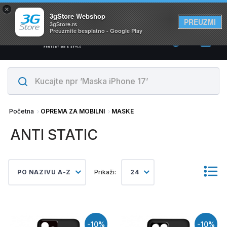
×
Svi proizvodi su na lageru. Slanje istog dana!
3gStore Webshop
PREUZMI
3gStore.rs
Preuzmite besplatno - Google Play
0
Početna
OPREMA ZA MOBILNI
MASKE
ANTI STATIC
PO NAZIVU A-Z
Prikaži:
24
-10%
-10%