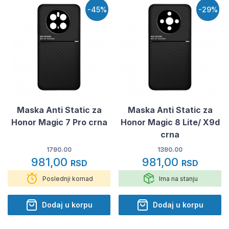
-45%
-29%
Maska Anti Static za
Maska Anti Static za
Honor Magic 7 Pro crna
Honor Magic 8 Lite/ X9d
crna
1790.00
1390.00
981,00
981,00
RSD
RSD
Poslednji komad
Ima na stanju
Dodaj u korpu
Dodaj u korpu