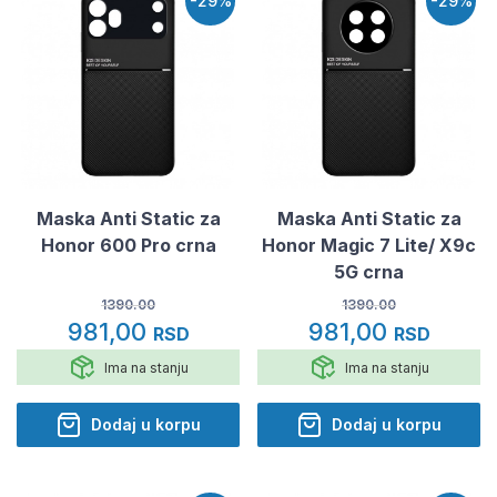
-29%
-29%
Maska Anti Static za
Maska Anti Static za
Honor 600 Pro crna
Honor Magic 7 Lite/ X9c
5G crna
1390.00
1390.00
981,00
981,00
RSD
RSD
Ima na stanju
Ima na stanju
Dodaj u korpu
Dodaj u korpu