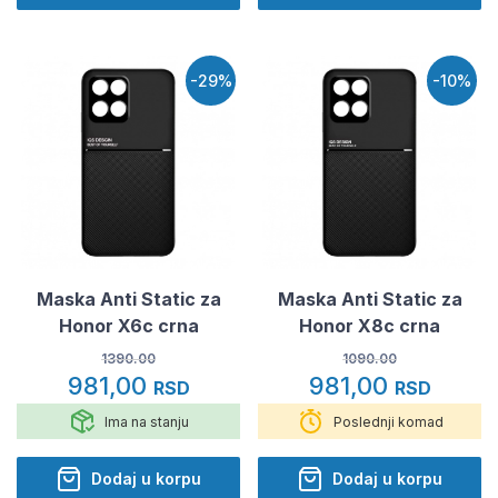
-29%
-10%
Maska Anti Static za
Maska Anti Static za
Honor X6c crna
Honor X8c crna
1390.00
1090.00
981,00
981,00
RSD
RSD
Ima na stanju
Poslednji komad
Dodaj u korpu
Dodaj u korpu