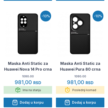
-10%
-10%
Maska Anti Static za
Maska Anti Static za
Huawei Nova 14 Pro crna
Huawei Pura 80 crna
1090.00
1090.00
981,00
981,00
RSD
RSD
Ima na stanju
Poslednji komad
Dodaj u korpu
Dodaj u korpu