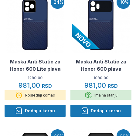
-24%
-10%
Maska Anti Static za
Maska Anti Static za
Honor 600 Lite plava
Honor 600 plava
1290.00
1090.00
981,00
981,00
RSD
RSD
Poslednji komad
Ima na stanju
Dodaj u korpu
Dodaj u korpu