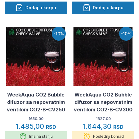
Dodaj u korpu
Dodaj u korpu
-10%
-10%
WeekAqua CO2 Bubble
WeekAqua CO2 Bubble
difuzor sa nepovratnim
difuzor sa nepovratnim
ventilom CO2-B-CV250
ventilom CO2-B-CV300
1650.00
1827.00
1.485,00
1.644,30
RSD
RSD
Ima na stanju
Poslednji komad