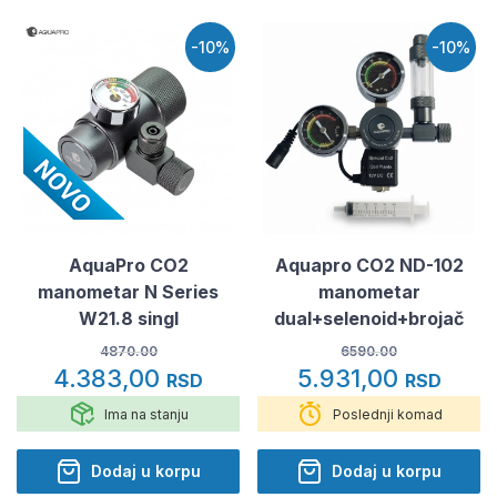
-10%
-10%
AquaPro CO2
Aquapro CO2 ND-102
manometar N Series
manometar
W21.8 singl
dual+selenoid+brojač
4870.00
6590.00
4.383,00
5.931,00
RSD
RSD
Ima na stanju
Poslednji komad
Dodaj u korpu
Dodaj u korpu