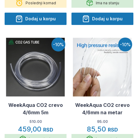
Poslednji komad
Ima na stanju
Dodaj u korpu
Dodaj u korpu
-10%
-10%
WeekAqua CO2 crevo
WeekAqua CO2 crevo
4/6mm 5m
4/6mm na metar
510.00
95.00
459,00
85,50
RSD
RSD