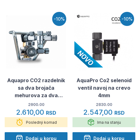
-10%
-10%
Aquapro CO2 razdelnik
AquaPro Co2 selenoid
sa dva brojača
ventil navoj na crevo
mehurova za dva
4mm
akvarijuma
2900.00
2830.00
2.610,00
2.547,00
RSD
RSD
Poslednji komad
Ima na stanju
Dodaj u korpu
Dodaj u korpu