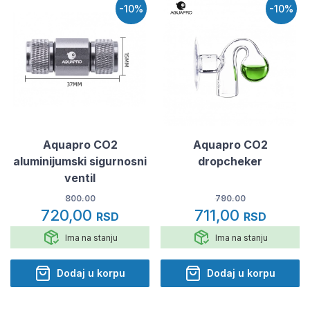
-10%
-10%
Aquapro CO2
Aquapro CO2
aluminijumski sigurnosni
dropcheker
ventil
800.00
790.00
720,00
711,00
RSD
RSD
Ima na stanju
Ima na stanju
Dodaj u korpu
Dodaj u korpu