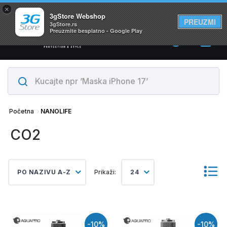
×
Svi proizvodi su na lageru. Slanje istog dana!
3gStore Webshop
PREUZMI
3gStore.rs
Preuzmite besplatno - Google Play
0
Početna
NANOLIFE
CO2
PO NAZIVU A-Z
Prikaži:
24
-10%
-10%