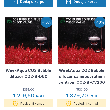
Dodaj u korpu
Dodaj u korpu
-10%
-10%
WeekAqua CO2 Bubble
WeekAqua CO2 Bubble
difuzor CO2-B-D60
difuzor sa nepovratnim
ventilom CO2-B-CV200
1355.00
1533.00
1.219,50
1.379,70
RSD
RSD
Poslednji komad
Poslednji komad