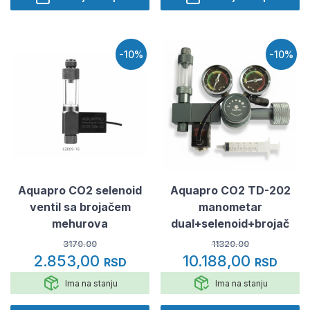
-10%
-10%
Aquapro CO2 selenoid
Aquapro CO2 TD-202
ventil sa brojačem
manometar
mehurova
dual+selenoid+brojač
3170.00
11320.00
2.853,00
10.188,00
RSD
RSD
Ima na stanju
Ima na stanju