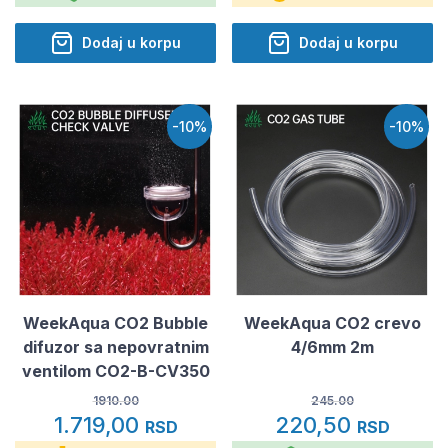
Dodaj u korpu
Dodaj u korpu
-10%
-10%
WeekAqua CO2 Bubble
WeekAqua CO2 crevo
difuzor sa nepovratnim
4/6mm 2m
ventilom CO2-B-CV350
1910.00
245.00
1.719,00
220,50
RSD
RSD