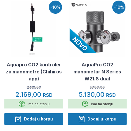
-10%
-10%
Aquapro CO2 kontroler
AquaPro CO2
za manometre (Chihiros
manometar N Series
app)
W21.8 dual
2410.00
5700.00
2.169,00
5.130,00
RSD
RSD
Ima na stanju
Ima na stanju
Dodaj u korpu
Dodaj u korpu