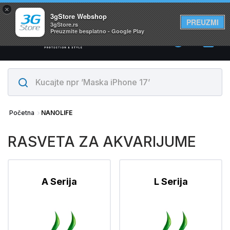
×
Svi proizvodi su na lageru. Slanje istog dana!
3gStore Webshop
PREUZMI
3gStore.rs
Preuzmite besplatno - Google Play
0
Početna
NANOLIFE
RASVETA ZA AKVARIJUME
A Serija
L Serija