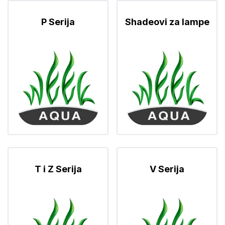
P Serija
Shadeovi za lampe
T i Z Serija
V Serija