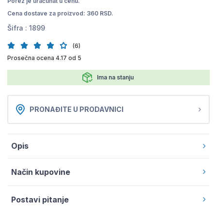
Porez je uračunat u cenu.
Cena dostave za proizvod: 360 RSD.
Šifra :
1899
(6)
Prosečna ocena 4.17 od 5
Ima na stanju
PRONAĐITE U PRODAVNICI
Opis
Način kupovine
Postavi pitanje