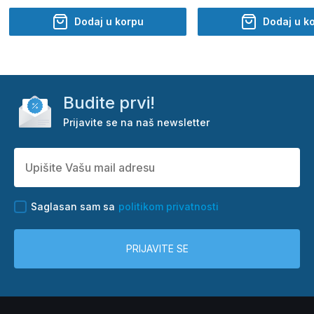
Dodaj u korpu
Dodaj u k
Budite prvi!
Prijavite se na naš newsletter
Saglasan sam sa
politikom privatnosti
PRIJAVITE SE