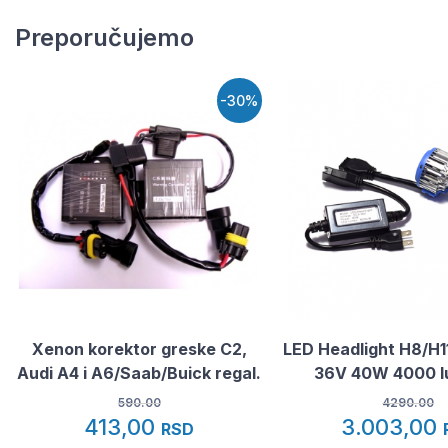
Preporučujemo
-30%
Xenon korektor greske C2,
LED Headlight H8/H1
Audi A4 i A6/Saab/Buick regal.
36V 40W 4000 l
590.00
4290.00
413,00
3.003,00
RSD