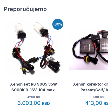
Preporučujemo
-30%
Xenon set R8 9005 35W
Xenon korektor g
6000K 9-16V, 10A max.
Passat/Golf/J
4290.00
590.00
3.003,00
413,00
RSD
R