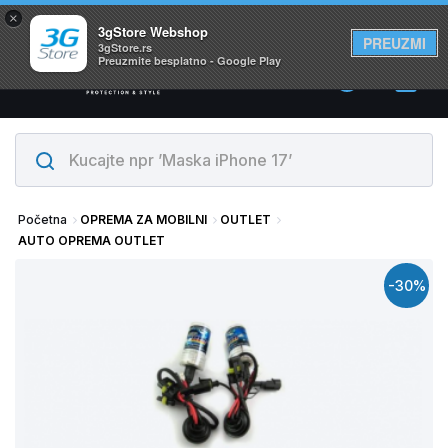
×
Svi proizvodi su na lageru. Slanje istog dana!
3gStore Webshop
PREUZMI
3gStore.rs
Preuzmite besplatno - Google Play
0
Početna
OPREMA ZA MOBILNI
OUTLET
AUTO OPREMA OUTLET
-30%