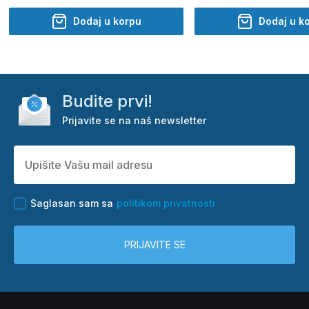
Dodaj u korpu
Dodaj u k
Budite prvi!
Prijavite se na naš newsletter
Saglasan sam sa
politikom privatnosti
PRIJAVITE SE