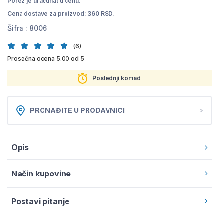
Porez je uračunat u cenu.
Cena dostave za proizvod: 360 RSD.
Šifra :
8006
(6)
Prosečna ocena 5.00 od 5
Poslednji komad
PRONAĐITE U PRODAVNICI
Opis
Način kupovine
Postavi pitanje