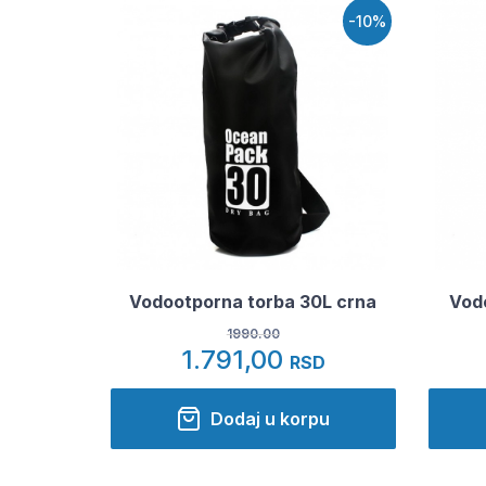
-10%
Vodootporna torba 30L crna
Vod
1990.00
1.791,00
RSD
Dodaj u korpu