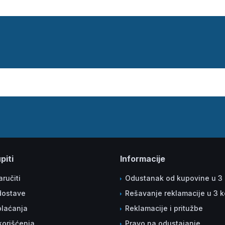
piti
Informacije
ručiti
Odustanak od kupovine u 3
dostave
Rešavanje reklamacije u 3 
plaćanja
Reklamacije i pritužbe
korišćenja
Pravo na odustajanje