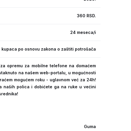
360 RSD.
24 meseca/i
 kupaca po osnovu zakona o zaštiti potrošača
ra za opremu za mobilne telefone na domaćem
 istaknuto na našem web-portalu, u mogućnosti
kraćem mogućem roku - uglavnom već za 24h!
a naših polica i dobićete ga na ruke u većini
srednika!
Guma