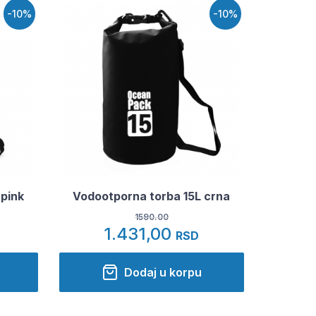
-10%
-10%
pink
Vodootporna torba 15L crna
1590.00
1.431,00
RSD
Dodaj u korpu