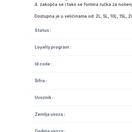
4. zakopča se i tako se formira ručka za nošen
Dostupna je u veličinama od: 2L, 5L, 10L, 15L, 2
Status :
Loyalty program :
Id code :
Šifra :
Uvoznik :
Zemlja uvoza :
Godina uvoza :