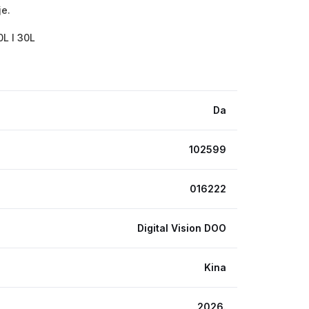
je.
0L I 30L
Da
102599
016222
Digital Vision DOO
Kina
2026.