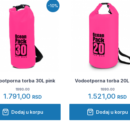
-10%
ootporna torba 30L pink
Vodootporna torba 20L 
1990.00
1690.00
1.791,00
1.521,00
RSD
RSD
Dodaj u korpu
Dodaj u korpu