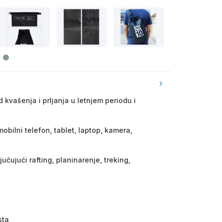
d kvašenja i prljanja u letnjem periodu i
obilni telefon, tablet, laptop, kamera,
jučujući rafting, planinarenje, treking,
sta