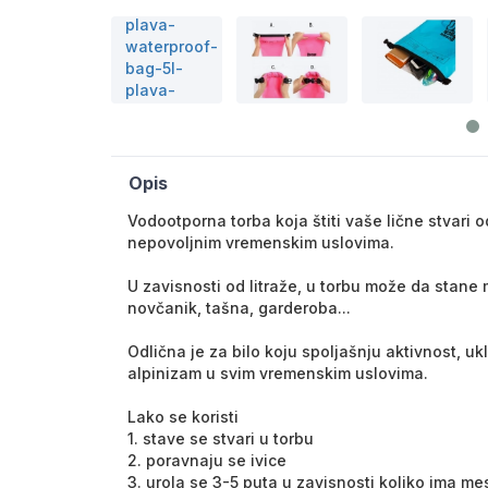
Opis
Vodootporna torba koja štiti vaše lične stvari o
nepovoljnim vremenskim uslovima.
U zavisnosti od litraže, u torbu može da stane m
novčanik, tašna, garderoba...
Odlična je za bilo koju spoljašnju aktivnost, ukl
alpinizam u svim vremenskim uslovima.
Lako se koristi
1. stave se stvari u torbu
2. poravnaju se ivice
3. urola se 3-5 puta u zavisnosti koliko ima me