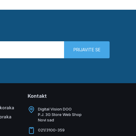
PRIJAVITE SE
Kontakt
 koraka
Digital Vision DOO
P.J. 3G Store Web Shop
koraka
Novi sad
021/3100-359