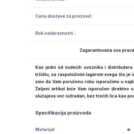
Cena dostave za proizvod :
Rok saobraznosti :
Zagarantovana sva prava
Kao jedni od vodećih uvoznika i distribute
tržištu, sa raspoloživim lagerom svega što je
smo da Vam poručenu robu isporučimo u naj
Željeni artikal biće Vam isporučen direktno s
slučajeva već sutradan, bez trećih lica kao po
Specifikacija proizvoda
Materijal
=>