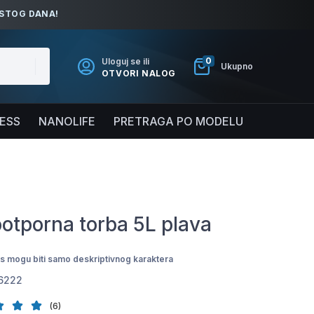
ISTOG DANA!
0
Uloguj se ili
Ukupno
OTVORI NALOG
NESS
NANOLIFE
PRETRAGA PO MODELU
otporna torba 5L plava
pis mogu biti samo deskriptivnog karaktera
6222
(6)