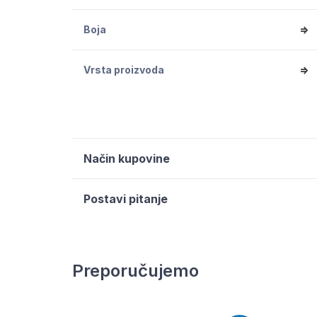
Boja
=>
Vrsta proizvoda
=>
Način kupovine
Postavi pitanje
Preporučujemo