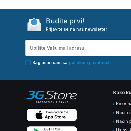
Budite prvi!
Prijavite se na naš newsletter
Saglasan sam sa
politikom privatnosti
Kako ku
Kako na
Način 
Način 
Uslovi 