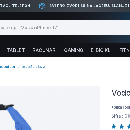
 TVOJ TELEFON
SVI PROIZVODI SU NA LAGERU. SLANJE 
TABLET
RAČUNARI
GAMING
E-BICIKLI
FIT
odootporna torba 5L plava
Vodo
*Slika i o
Šifra :
01