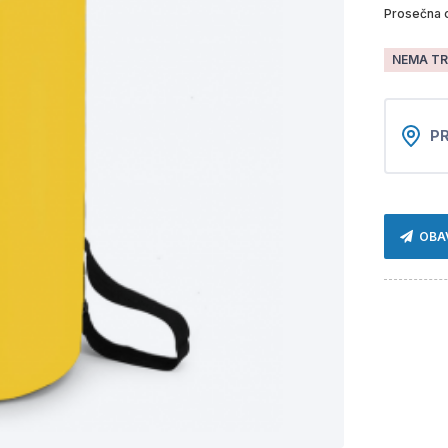
Prosečna 
NEMA TR
PR
OBA