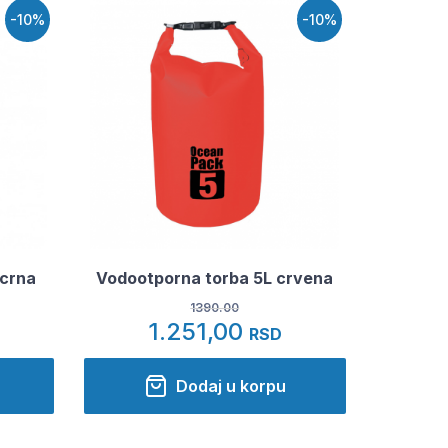
-10%
-10%
 crna
Vodootporna torba 5L crvena
1390.00
1.251,00
RSD
Dodaj u korpu