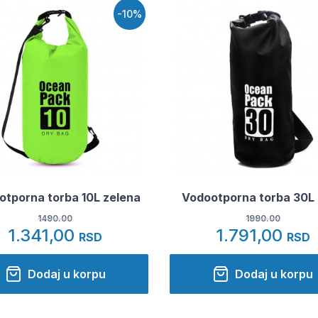
-10%
otporna torba 10L zelena
Vodootporna torba 30L
1490.00
1990.00
1.341,00
1.791,00
RSD
RSD
Dodaj u korpu
Dodaj u korpu