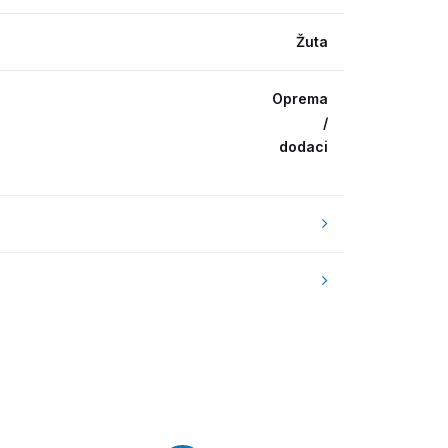
Žuta
Oprema
/
dodaci