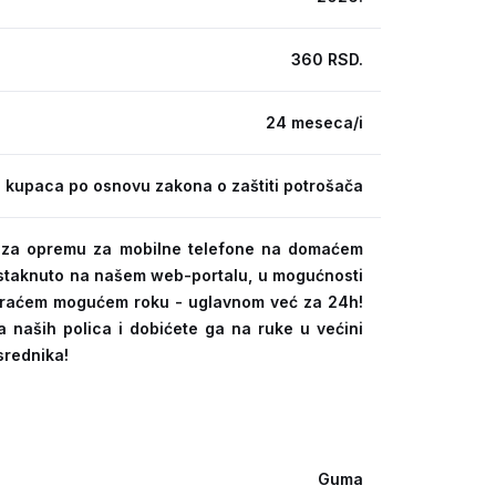
360 RSD.
24 meseca/i
 kupaca po osnovu zakona o zaštiti potrošača
ra za opremu za mobilne telefone na domaćem
 istaknuto na našem web-portalu, u mogućnosti
kraćem mogućem roku - uglavnom već za 24h!
a naših polica i dobićete ga na ruke u većini
srednika!
Guma