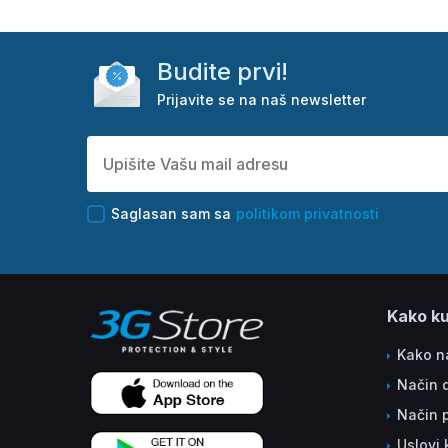
Budite prvi!
Prijavite se na naš newsletter
Saglasan sam sa
politikom privatnosti
Kako ku
Kako na
Način 
Način 
Uslovi 