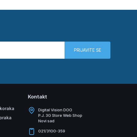
PRIJAVITE SE
Kontakt
 koraka
Digital Vision DOO
P.J. 3G Store Web Shop
koraka
Novi sad
021/3100-359