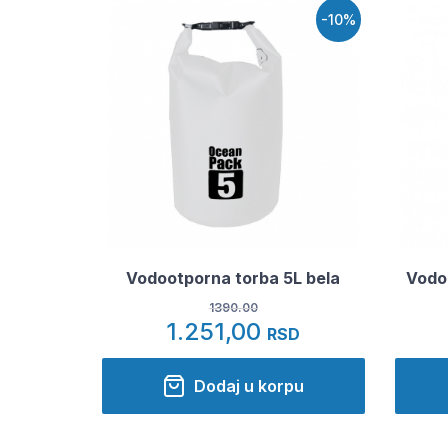
-10%
Vodootporna torba 5L bela
Vodo
1390.00
1.251,00
RSD
Dodaj u korpu