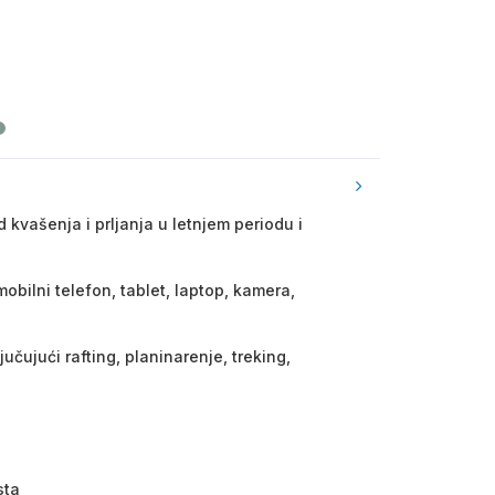
d kvašenja i prljanja u letnjem periodu i
obilni telefon, tablet, laptop, kamera,
jučujući rafting, planinarenje, treking,
sta