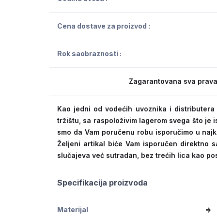
Cena dostave za proizvod :
Rok saobraznosti :
Zagarantovana sva prava
Kao jedni od vodećih uvoznika i distribute
tržištu, sa raspoloživim lagerom svega što je
smo da Vam poručenu robu isporučimo u naj
Željeni artikal biće Vam isporučen direktno s
slučajeva već sutradan, bez trećih lica kao po
Specifikacija proizvoda
Materijal
=>