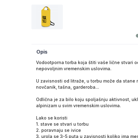
Opis
Vodootporna torba koja štiti vaše lične stvari o
nepovoljnim vremenskim uslovima.
U zavisnosti od litraže, u torbu može da stane m
novčanik, tašna, garderoba...
Odlična je za bilo koju spoljašnju aktivnost, ukl
alpinizam u svim vremenskim uslovima.
Lako se koristi
1. stave se stvari u torbu
2. poravnaju se ivice
3. urola se 3-5 puta u zavisnosti koliko ima me