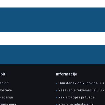
piti
Informacije
ručiti
Odustanak od kupovine u 3
dostave
Rešavanje reklamacije u 3 
plaćanja
Reklamacije i pritužbe
korišćenja
Pravo na odustajanje