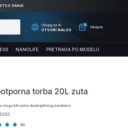
ISTOG DANA!
0
Uloguj se ili
Ukupno
OTVORI NALOG
NESS
NANOLIFE
PRETRAGA PO MODELU
otporna torba 20L zuta
pis mogu biti samo deskriptivnog karaktera
0263
(6)