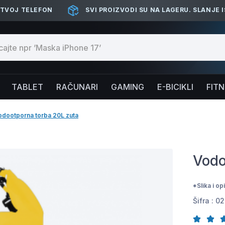
 TVOJ TELEFON
SVI PROIZVODI SU NA LAGERU. SLANJE 
TABLET
RAČUNARI
GAMING
E-BICIKLI
FIT
odootporna torba 20L zuta
Vodo
*Slika i o
Šifra :
02