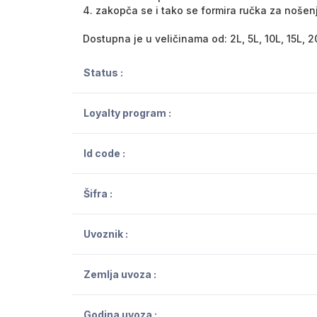
4. zakopča se i tako se formira ručka za nošen
Dostupna je u veličinama od: 2L, 5L, 10L, 15L, 2
Status :
Loyalty program :
Id code :
Šifra :
Uvoznik :
Zemlja uvoza :
Godina uvoza :