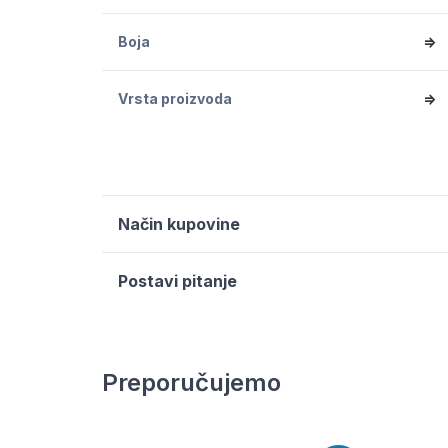
Boja
=>
Vrsta proizvoda
=>
Način kupovine
Postavi pitanje
Preporučujemo