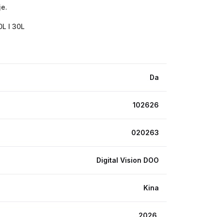
je.
0L I 30L
Da
102626
020263
Digital Vision DOO
Kina
2026.