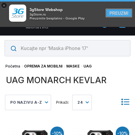
×
Svi proizvodi su na lageru. Slanje istog dana!
3gStore Webshop
PREUZMI
3gStore.rs
Preuzmite besplatno - Google Play
0
Početna
OPREMA ZA MOBILNI
MASKE
UAG
UAG MONARCH KEVLAR
PO NAZIVU A-Z
Prikaži:
24
-10%
-10%