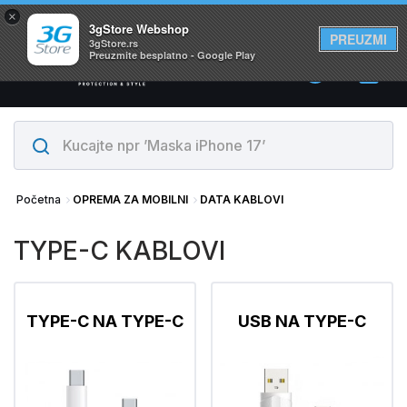
×
Svi proizvodi su na lageru. Slanje istog dana!
3gStore Webshop
PREUZMI
3gStore.rs
Preuzmite besplatno - Google Play
0
Početna
OPREMA ZA MOBILNI
DATA KABLOVI
TYPE-C KABLOVI
TYPE-C NA TYPE-C
USB NA TYPE-C