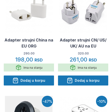
Adapter strujni China na
Adapter strujni CN/ US/
EU ORG
UK/ AU na EU
290.00
320.00
198,00
261,00
RSD
RSD
Ima na stanju
Ima na stanju
Dodaj u korpu
Dodaj u korpu
-47%
-10%