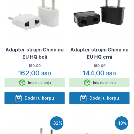
Adapter strujni China na
Adapter strujni China na
EU HQ beli
EU HQ crni
180.00
160.00
162,00
144,00
RSD
RSD
Ima na stanju
Ima na stanju
Dodaj u korpu
Dodaj u korpu
-32%
-18%