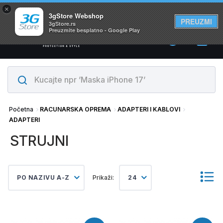
×
Svi proizvodi su na lageru. Slanje istog dana!
3gStore Webshop
PREUZMI
3gStore.rs
Preuzmite besplatno - Google Play
0
Početna
RACUNARSKA OPREMA
ADAPTERI I KABLOVI
ADAPTERI
STRUJNI
PO NAZIVU A-Z
Prikaži:
24