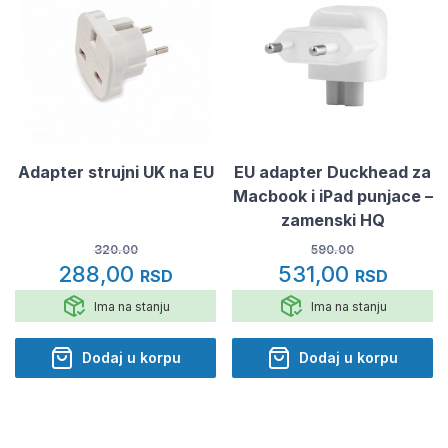
Adapter strujni UK na EU
EU adapter Duckhead za
Macbook i iPad punjace –
zamenski HQ
320.00
590.00
288,00
531,00
RSD
RSD
Ima na stanju
Ima na stanju
Dodaj u korpu
Dodaj u korpu