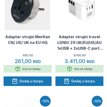
Adapter strujni MerKan
Adapter strujni travel
CN/ US/ UK na EU HQ
LDNIO Z9 UK/EU/US/AU
1xUSB + 2xUSB-C ports
20W beli
490.00
3790.00
261,00
3.411,00
RSD
RSD
Ima na stanju
Ima na stanju
Dodaj u korpu
Dodaj u korpu
-10%
-10%