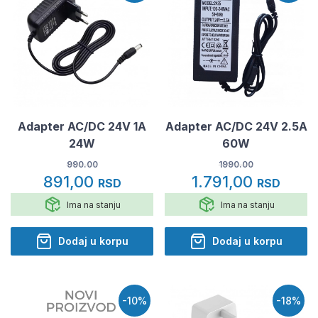
Adapter AC/DC 24V 1A
Adapter AC/DC 24V 2.5A
24W
60W
990.00
1990.00
891,00
1.791,00
RSD
RSD
Ima na stanju
Ima na stanju
Dodaj u korpu
Dodaj u korpu
-10%
-18%