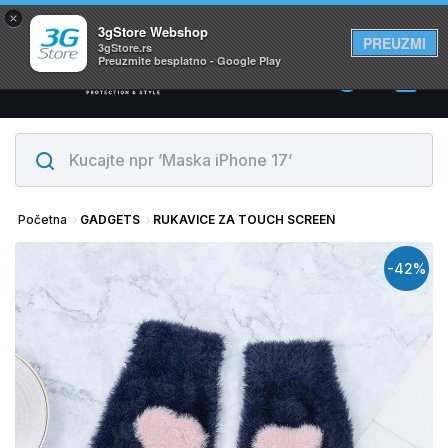
×
Svi proizvodi su na lageru. Slanje istog dana!
3gStore Webshop
PREUZMI
3gStore.rs
Preuzmite besplatno - Google Play
0
Početna
GADGETS
RUKAVICE ZA TOUCH SCREEN
-42%