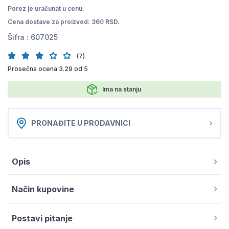
Porez je uračunat u cenu.
Cena dostave za proizvod: 360 RSD.
Šifra :
607025
(7)
Prosečna ocena 3.29 od 5
Ima na stanju
PRONAĐITE U PRODAVNICI
Opis
Način kupovine
Postavi pitanje