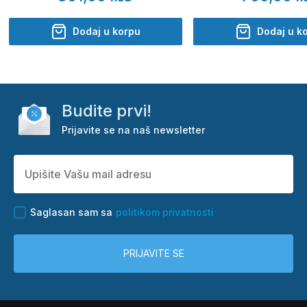
Dodaj u korpu
Dodaj u k
Budite prvi!
Prijavite se na naš newsletter
Saglasan sam sa
politikom privatnosti
PRIJAVITE SE