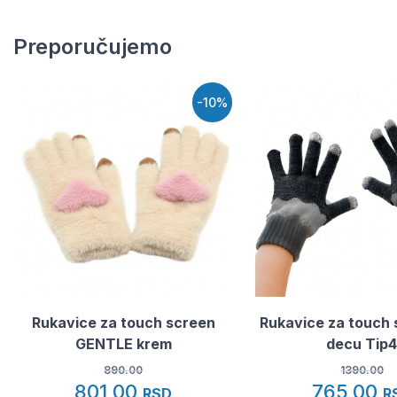
Preporučujemo
-10%
Rukavice za touch screen
Rukavice za touch 
GENTLE krem
decu Tip
890.00
1390.00
801,00
765,00
RSD
R