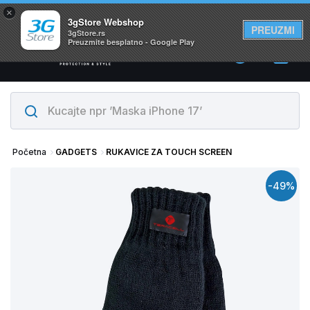
×
Svi proizvodi su na lageru. Slanje istog dana!
3gStore Webshop
PREUZMI
3gStore.rs
Preuzmite besplatno - Google Play
0
Početna
GADGETS
RUKAVICE ZA TOUCH SCREEN
-49%