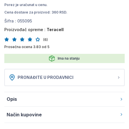
Porez je uračunat u cenu.
Cena dostave za proizvod: 360 RSD.
Šifra :
055095
Proizvođač opreme :
Teracell
(6)
Prosečna ocena 3.83 od 5
Ima na stanju
PRONAĐITE U PRODAVNICI
Opis
Način kupovine