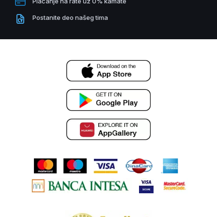
Plaćanje na rate uz 0% kamate
Postanite deo našeg tima