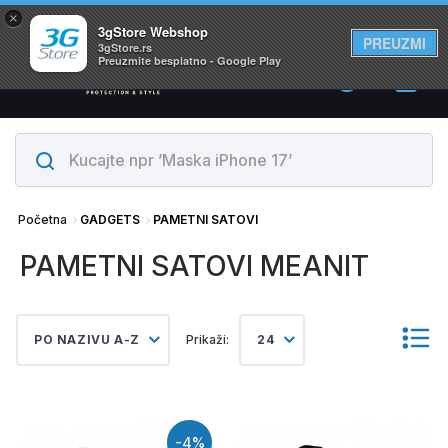
×
Svi proizvodi su na lageru. Slanje istog dana!
3gStore Webshop
PREUZMI
3gStore.rs
Preuzmite besplatno - Google Play
0
Početna
GADGETS
PAMETNI SATOVI
PAMETNI SATOVI MEANIT
PO NAZIVU A-Z
Prikaži:
24
-4%