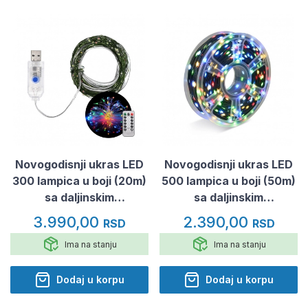
Novogodisnji ukras LED
Novogodisnji ukras LED
300 lampica u boji (20m)
500 lampica u boji (50m)
sa daljinskim
sa daljinskim
upravljacem (USB
upravljacem
3.990,00
2.390,00
RSD
RSD
napajanje)
Ima na stanju
Ima na stanju
Dodaj u korpu
Dodaj u korpu