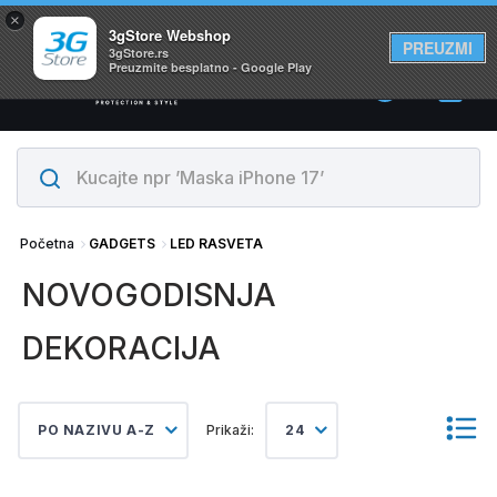
×
Svi proizvodi su na lageru. Slanje istog dana!
3gStore Webshop
PREUZMI
3gStore.rs
Preuzmite besplatno - Google Play
0
Početna
GADGETS
LED RASVETA
NOVOGODISNJA
DEKORACIJA
PO NAZIVU A-Z
Prikaži:
24