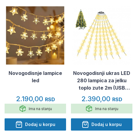
Novogodisnje lampice
Novogodisnji ukras LED
led
280 lampica za jelku
toplo zute 2m (USB
napajanje)
2.190,00
2.390,00
RSD
RSD
Ima na stanju
Ima na stanju
Dodaj u korpu
Dodaj u korpu