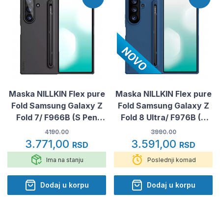
Maska NILLKIN Flex pure
Maska NILLKIN Flex pure
Fold Samsung Galaxy Z
Fold Samsung Galaxy Z
Fold 7/ F966B (S Pen
Fold 8 Ultra/ F976B (S
version) crna
Pen version) plava
4190.00
3990.00
3.771,00
3.591,00
RSD
RSD
Ima na stanju
Poslednji komad
Dodaj u korpu
Dodaj u korpu