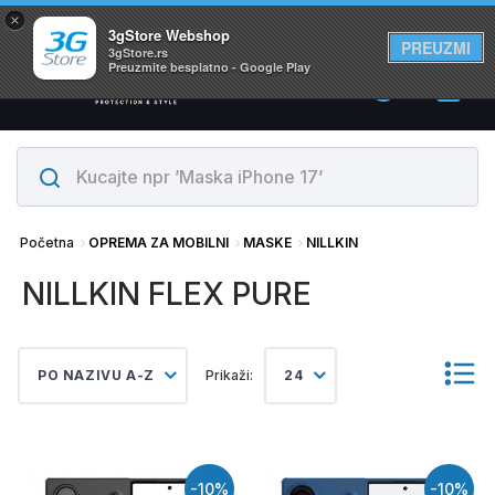
×
Svi proizvodi su na lageru. Slanje istog dana!
3gStore Webshop
PREUZMI
3gStore.rs
Preuzmite besplatno - Google Play
0
Početna
OPREMA ZA MOBILNI
MASKE
NILLKIN
NILLKIN FLEX PURE
PO NAZIVU A-Z
Prikaži:
24
-10%
-10%