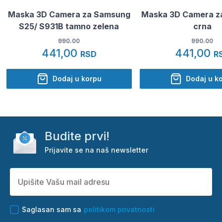
Maska 3D Camera za Samsung
Maska 3D Camera za
S25/ S931B tamno zelena
crna
990.00
990.00
441,00
441,00
RSD
R
Dodaj u korpu
Dodaj u k
Budite prvi!
Prijavite se na naš newsletter
Saglasan sam sa
politikom privatnosti