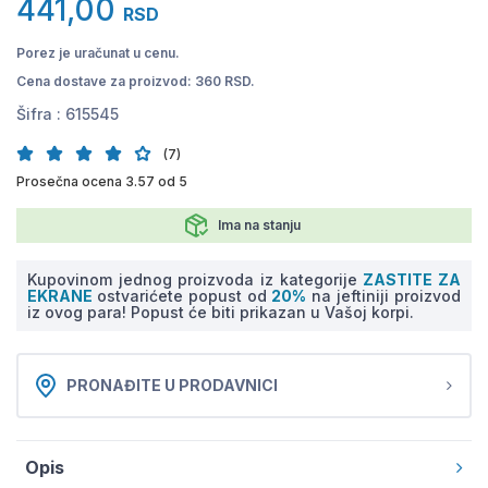
441,00
RSD
Porez je uračunat u cenu.
Cena dostave za proizvod: 360 RSD.
Šifra :
615545
(7)
Prosečna ocena 3.57 od 5
Ima na stanju
Kupovinom jednog proizvoda iz kategorije
ZASTITE ZA
EKRANE
ostvarićete popust od
20%
na jeftiniji proizvod
iz ovog para! Popust će biti prikazan u Vašoj korpi.
PRONAĐITE U PRODAVNICI
Opis