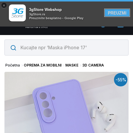
×
Svi proizvodi su na lageru. Slanje istog dana!
3gStore Webshop
PREUZMI
3gStore.rs
Preuzmite besplatno - Google Play
0
Početna
OPREMA ZA MOBILNI
MASKE
3D CAMERA
-55%