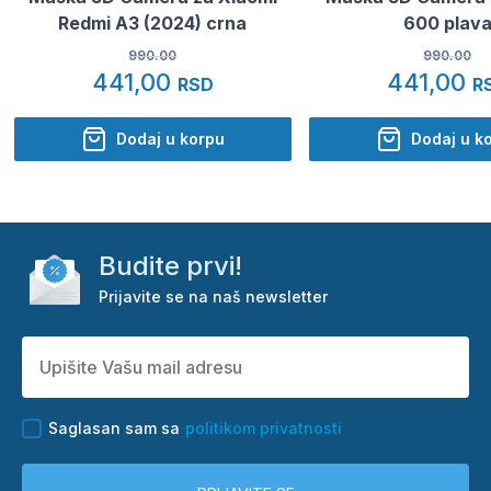
Redmi A3 (2024) crna
600 plav
990.00
990.00
441,00
441,00
RSD
R
Dodaj u korpu
Dodaj u k
Budite prvi!
Prijavite se na naš newsletter
Saglasan sam sa
politikom privatnosti