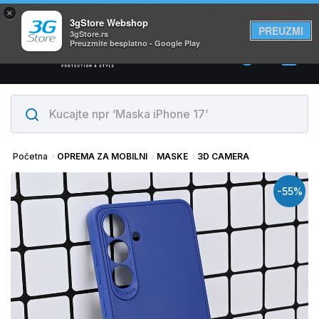
×
Svi proizvodi su na lageru. Slanje istog dana!
3gStore Webshop
PREUZMI
3gStore.rs
Preuzmite besplatno - Google Play
0
Početna
OPREMA ZA MOBILNI
MASKE
3D CAMERA
-55%