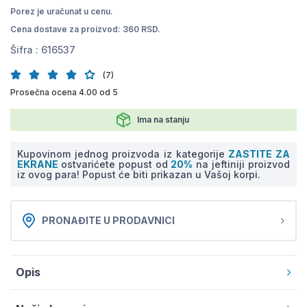
Porez je uračunat u cenu.
Cena dostave za proizvod: 360 RSD.
Šifra :
616537
(7)
Prosečna ocena 4.00 od 5
Ima na stanju
Kupovinom jednog proizvoda iz kategorije
ZASTITE ZA
EKRANE
ostvarićete popust od
20%
na jeftiniji proizvod
iz ovog para! Popust će biti prikazan u Vašoj korpi.
PRONAĐITE U PRODAVNICI
Opis