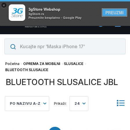
×
Svi proizvodi su na lageru. Slanje istog dana!
3gStore Webshop
PREUZMI
3gStore.rs
Preuzmite besplatno - Google Play
0
Početna
OPREMA ZA MOBILNI
SLUSALICE
BLUETOOTH SLUSALICE
BLUETOOTH SLUSALICE JBL
PO NAZIVU A-Z
Prikaži:
24