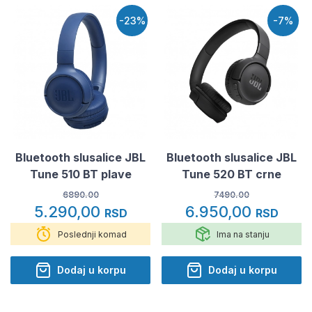
-23%
-7%
Bluetooth slusalice JBL
Bluetooth slusalice JBL
Tune 510 BT plave
Tune 520 BT crne
6890.00
7490.00
5.290,00
6.950,00
RSD
RSD
Poslednji komad
Ima na stanju
Dodaj u korpu
Dodaj u korpu