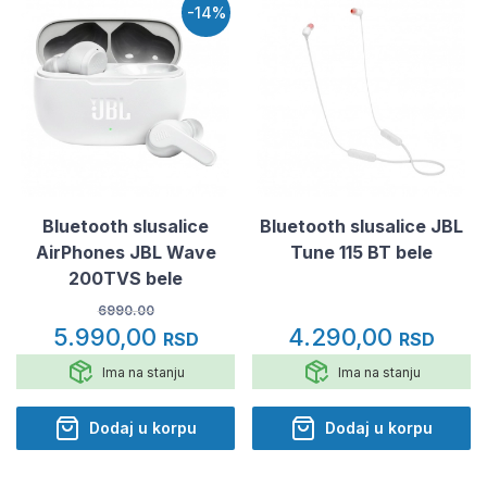
-14%
Bluetooth slusalice
Bluetooth slusalice JBL
AirPhones JBL Wave
Tune 115 BT bele
200TVS bele
6990.00
5.990,00
4.290,00
RSD
RSD
Ima na stanju
Ima na stanju
Dodaj u korpu
Dodaj u korpu