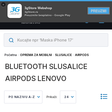
×
Svi proizvodi su na lageru. Slanje istog dana!
3gStore Webshop
PREUZMI
3gStore.rs
Preuzmite besplatno - Google Play
0
Početna
OPREMA ZA MOBILNI
SLUSALICE
AIRPODS
BLUETOOTH SLUSALICE
AIRPODS LENOVO
PO NAZIVU A-Z
Prikaži:
24