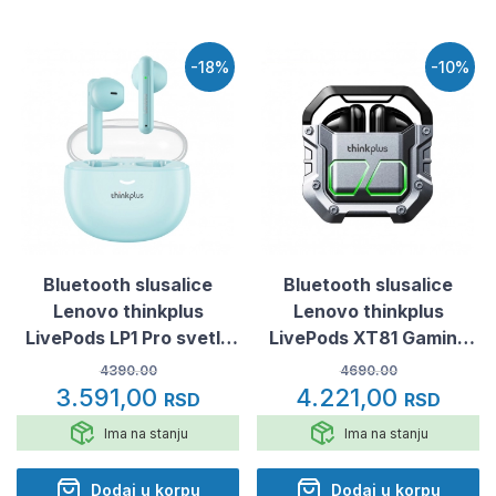
-18%
-10%
Bluetooth slusalice
Bluetooth slusalice
Lenovo thinkplus
Lenovo thinkplus
LivePods LP1 Pro svetlo
LivePods XT81 Gaming
plave
crne
4390.00
4690.00
3.591,00
4.221,00
RSD
RSD
Ima na stanju
Ima na stanju
Dodaj u korpu
Dodaj u korpu