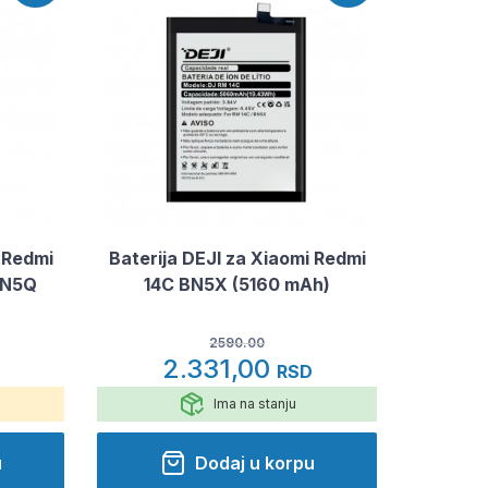
 Redmi
Baterija DEJI za Xiaomi Redmi
BN5Q
14C BN5X (5160 mAh)
2590.00
2.331,00
RSD
Ima na stanju
u
Dodaj u korpu