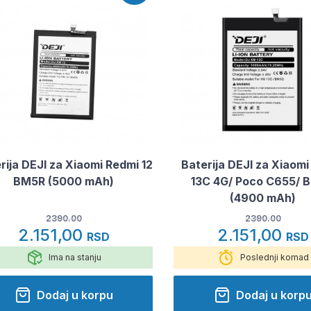
rija DEJI za Xiaomi Redmi 12
Baterija DEJI za Xiaomi
BM5R (5000 mAh)
13C 4G/ Poco C655/ 
(4900 mAh)
2390.00
2390.00
2.151,00
2.151,00
RSD
RSD
Ima na stanju
Poslednji komad
Dodaj u korpu
Dodaj u korp