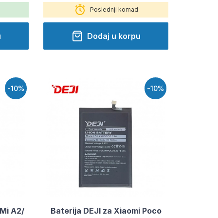
Poslednji komad
u
Dodaj u korpu
-10%
-10%
 Mi A2/
Baterija DEJI za Xiaomi Poco