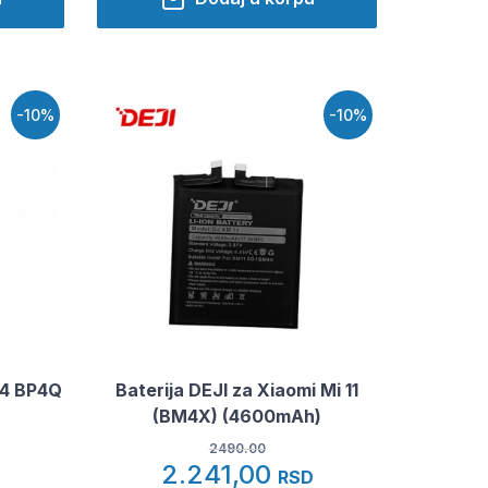
-10%
-10%
14 BP4Q
Baterija DEJI za Xiaomi Mi 11
(BM4X) (4600mAh)
2490.00
2.241,00
RSD