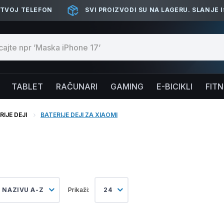
 TVOJ TELEFON
SVI PROIZVODI SU NA LAGERU. SLANJE 
TABLET
RAČUNARI
GAMING
E-BICIKLI
FIT
RIJE DEJI
BATERIJE DEJI ZA XIAOMI
 NAZIVU A-Z
Prikaži:
24