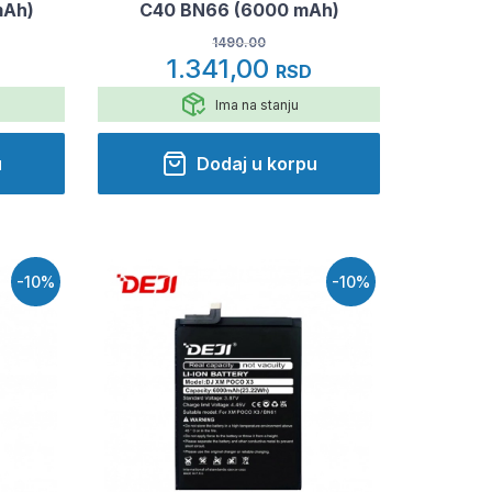
mAh)
C40 BN66 (6000 mAh)
1490.00
1.341,00
RSD
Ima na stanju
u
Dodaj u korpu
-10%
-10%