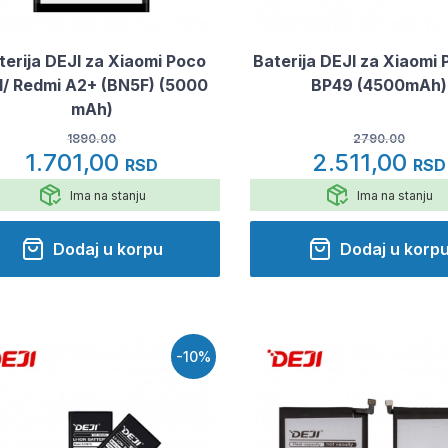
terija DEJI za Xiaomi Poco
Baterija DEJI za Xiaomi 
1/ Redmi A2+ (BN5F) (5000
BP49 (4500mAh)
mAh)
1890.00
2790.00
1.701,00
2.511,00
RSD
RSD
Ima na stanju
Ima na stanju
Dodaj u korpu
Dodaj u korp
-10%