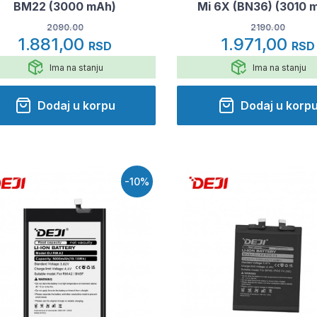
BM22 (3000 mAh)
Mi 6X (BN36) (3010 
2090.00
2190.00
1.881,00
1.971,00
RSD
RSD
Ima na stanju
Ima na stanju
Dodaj u korpu
Dodaj u korp
-10%