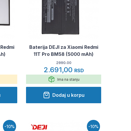
 Redmi
Baterija DEJI za Xiaomi Redmi
Ah)
11T Pro BM58 (5000 mAh)
2990.00
2.691,00
RSD
Ima na stanju
u
Dodaj u korpu
-10%
-10%