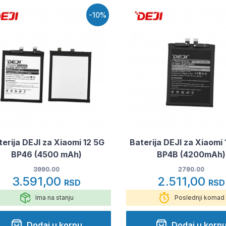
-10%
terija DEJI za Xiaomi 12 5G
Baterija DEJI za Xiaomi 1
BP46 (4500 mAh)
BP4B (4200mAh)
3990.00
2790.00
3.591,00
2.511,00
RSD
RSD
Ima na stanju
Poslednji komad
Dodaj u korpu
Dodaj u korp