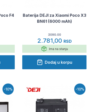
Poco F4
Baterija DEJI za Xiaomi Poco X3
BN61 (6000 mAh)
3090.00
2.781,00
RSD
Ima na stanju
u
Dodaj u korpu
-10%
-10%