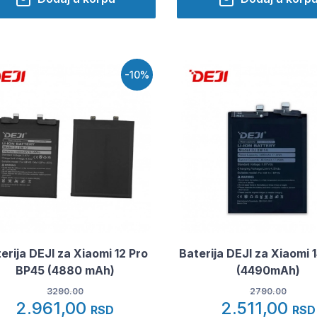
-10%
erija DEJI za Xiaomi 12 Pro
Baterija DEJI za Xiaomi 
BP45 (4880 mAh)
(4490mAh)
3290.00
2790.00
2.961,00
2.511,00
RSD
RSD