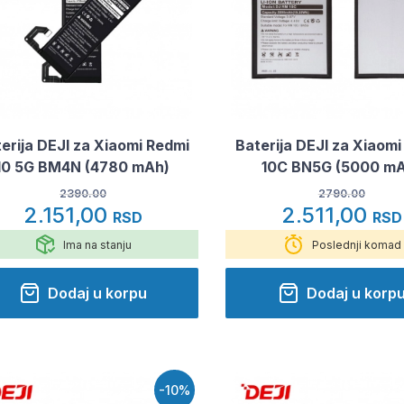
erija DEJI za Xiaomi Redmi
Baterija DEJI za Xiaomi
10 5G BM4N (4780 mAh)
10C BN5G (5000 m
2390.00
2790.00
2.151,00
2.511,00
RSD
RSD
Ima na stanju
Poslednji komad
Dodaj u korpu
Dodaj u korp
-10%