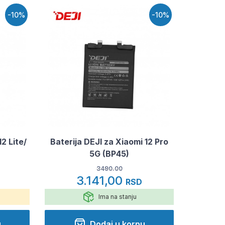
-10%
-10%
2 Lite/
Baterija DEJI za Xiaomi 12 Pro
5G (BP45)
3490.00
3.141,00
RSD
Ima na stanju
u
Dodaj u korpu