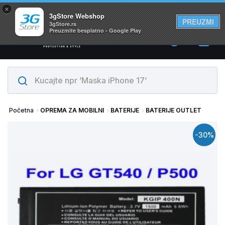
×
Svi proizvodi su na lageru. Slanje istog dana!
3gStore Webshop
PREUZMI
3gStore.rs
Preuzmite besplatno - Google Play
0
Početna
OPREMA ZA MOBILNI
BATERIJE
BATERIJE OUTLET
-30%