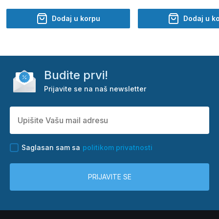
Dodaj u korpu
Dodaj u k
Budite prvi!
Prijavite se na naš newsletter
Saglasan sam sa
politikom privatnosti
PRIJAVITE SE