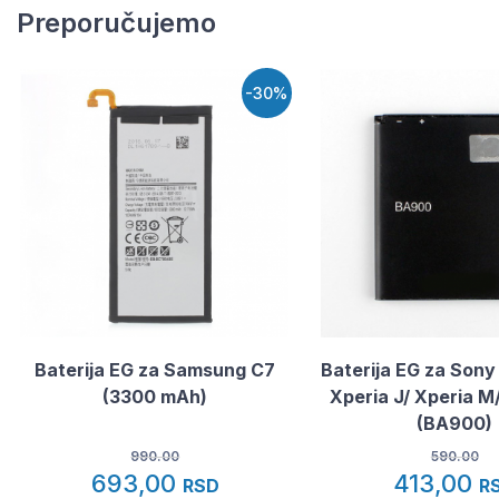
Preporučujemo
-30%
Baterija EG za Samsung C7
Baterija EG za Sony
(3300 mAh)
Xperia J/ Xperia M
(BA900)
990.00
590.00
693,00
413,00
RSD
R