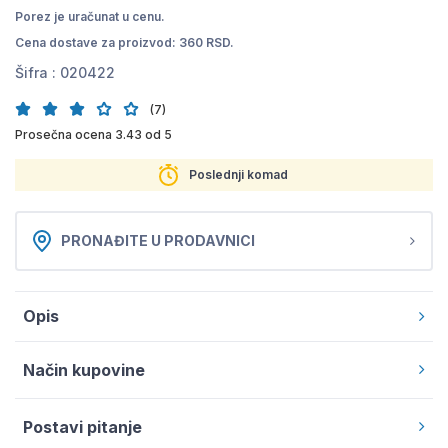
Porez je uračunat u cenu.
Cena dostave za proizvod: 360 RSD.
Šifra :
020422
(7)
Prosečna ocena 3.43 od 5
Poslednji komad
PRONAĐITE U PRODAVNICI
Opis
Način kupovine
Postavi pitanje