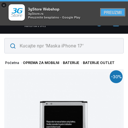
×
Svi proizvodi su na lageru. Slanje istog dana!
3gStore Webshop
PREUZMI
3gStore.rs
Preuzmite besplatno - Google Play
0
Početna
OPREMA ZA MOBILNI
BATERIJE
BATERIJE OUTLET
-30%