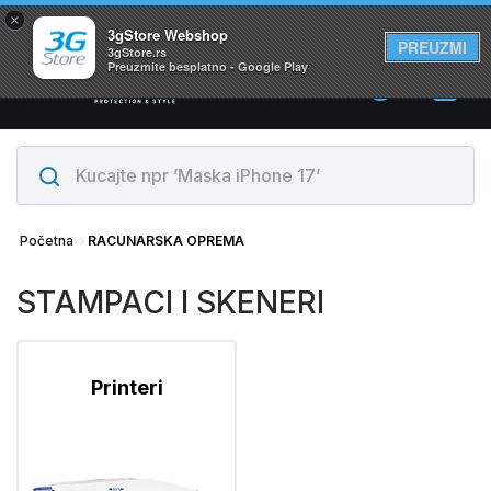
×
Svi proizvodi su na lageru. Slanje istog dana!
3gStore Webshop
PREUZMI
3gStore.rs
Preuzmite besplatno - Google Play
0
Početna
RACUNARSKA OPREMA
STAMPACI I SKENERI
Printeri