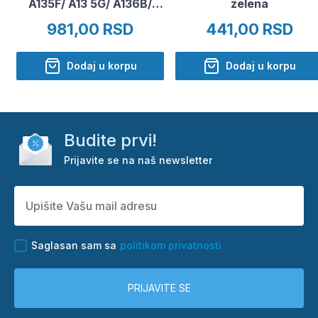
A135F/ A13 5G/ A136B/
zelena
A04s/ A047F
981,00 RSD
441,00 RSD
Dodaj u korpu
Dodaj u korpu
Budite prvi!
Prijavite se na naš newsletter
Saglasan sam sa
politikom privatnosti
PRIJAVITE SE