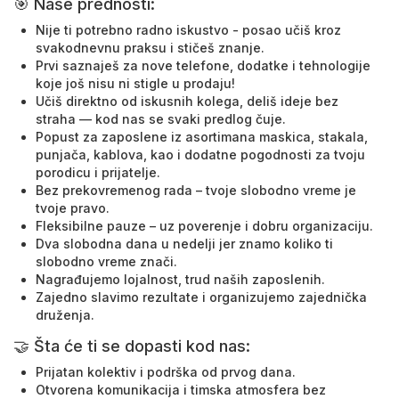
🎯 Naše prednosti:
Nije ti potrebno radno iskustvo - posao učiš kroz
svakodnevnu praksu i stičeš znanje.
Prvi saznaješ za nove telefone, dodatke i tehnologije
koje još nisu ni stigle u prodaju!
Učiš direktno od iskusnih kolega, deliš ideje bez
straha — kod nas se svaki predlog čuje.
Popust za zaposlene iz asortimana maskica, stakala,
punjača, kablova, kao i dodatne pogodnosti za tvoju
porodicu i prijatelje.
Bez prekovremenog rada – tvoje slobodno vreme je
tvoje pravo.
Fleksibilne pauze – uz poverenje i dobru organizaciju.
Dva slobodna dana u nedelji jer znamo koliko ti
slobodno vreme znači.
Nagrađujemo lojalnost, trud naših zaposlenih.
Zajedno slavimo rezultate i organizujemo zajednička
druženja.
🤝 Šta će ti se dopasti kod nas:
Prijatan kolektiv i podrška od prvog dana.
Otvorena komunikacija i timska atmosfera bez