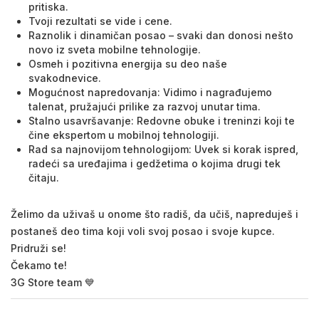
pritiska.
Tvoji rezultati se vide i cene.
Raznolik i dinamičan posao – svaki dan donosi nešto
novo iz sveta mobilne tehnologije.
Osmeh i pozitivna energija su deo naše
svakodnevice.
Mogućnost napredovanja: Vidimo i nagrađujemo
talenat, pružajući prilike za razvoj unutar tima.
Stalno usavršavanje: Redovne obuke i treninzi koji te
čine ekspertom u mobilnoj tehnologiji.
Rad sa najnovijom tehnologijom: Uvek si korak ispred,
radeći sa uređajima i gedžetima o kojima drugi tek
čitaju.
Želimo da uživaš u onome što radiš, da učiš, napreduješ i
postaneš deo tima koji voli svoj posao i svoje kupce.
Pridruži se!
Čekamo te!
3G Store team 💙