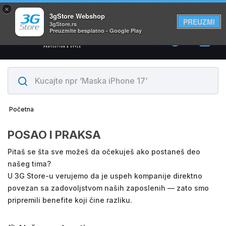
×
Svi proizvodi su na lageru. Slanje istog dana!
3gStore Webshop
PREUZMI
3gStore.rs
Preuzmite besplatno - Google Play
0
Početna
POSAO I PRAKSA
Pitaš se šta sve možeš da očekuješ ako postaneš deo
našeg tima?
U 3G Store-u verujemo da je uspeh kompanije direktno
povezan sa zadovoljstvom naših zaposlenih — zato smo
pripremili benefite koji čine razliku.