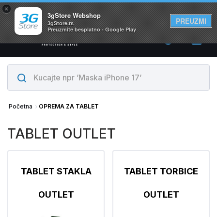
×
Svi proizvodi su na lageru. Slanje istog dana!
3gStore Webshop
PREUZMI
3gStore.rs
Preuzmite besplatno - Google Play
0
Početna
OPREMA ZA TABLET
TABLET OUTLET
TABLET STAKLA
TABLET TORBICE
OUTLET
OUTLET