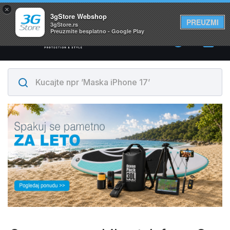
×
Svi proizvodi su na lageru. Slanje istog dana!
3gStore Webshop
PREUZMI
3gStore.rs
Preuzmite besplatno - Google Play
0