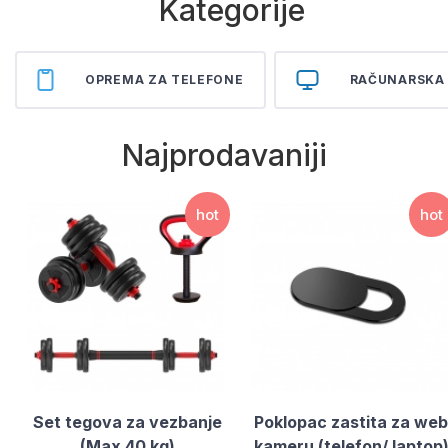
Kategorije
OPREMA ZA TELEFONE
RAČUNARSKA
Najprodavaniji
hot
hot
Set tegova za vezbanje
Poklopac zastita za web
(Max 40 kg)
kameru (telefon/ laptop