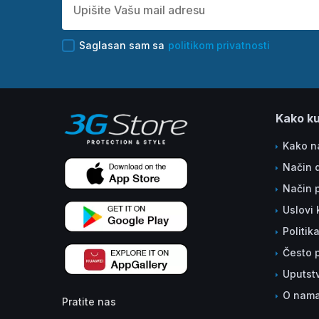
Saglasan sam sa
politikom privatnosti
Kako ku
Kako na
Način 
Način 
Uslovi 
Politik
Često p
Uputst
O nam
Pratite nas