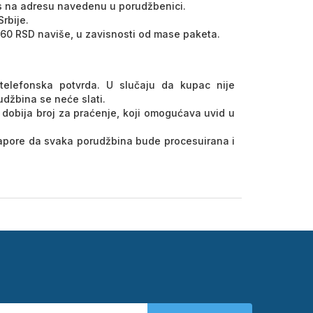
ss na adresu navedenu u porudžbenici.
rbije.
360 RSD naviše, u zavisnosti od mase paketa.
telefonska potvrda. U slučaju da kupac nije
udžbina se neće slati.
obija broj za praćenje, koji omogućava uvid u
apore da svaka porudžbina bude procesuirana i