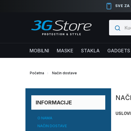
SVE ZA
MOBILNI
MASKE
STAKLA
GADGETS
Početna
Način dostave
NAČ
INFORMACIJE
USLOVI
O NAMA
NAČIN DOSTAVE