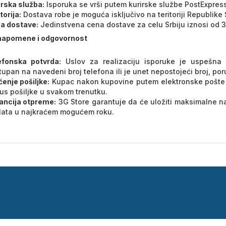
irska služba:
Isporuka se vrši putem kurirske službe PostExpre
torija:
Dostava robe je moguća isključivo na teritoriji Republike S
a dostave:
Jedinstvena cena dostave za celu Srbiju iznosi od 
napomene i odgovornost
efonska potvrda:
Uslov za realizaciju isporuke je uspešna 
upan na navedeni broj telefona ili je unet nepostojeći broj, por
enje pošiljke:
Kupac nakon kupovine putem elektronske pošte d
us pošiljke u svakom trenutku.
ancija otpreme:
3G Store garantuje da će uložiti maksimalne n
lata u najkraćem mogućem roku.