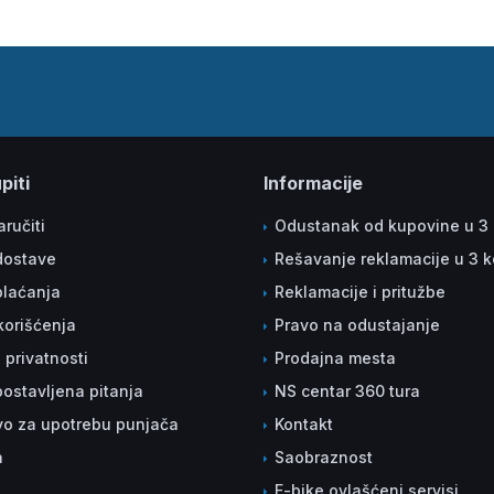
piti
Informacije
ručiti
Odustanak od kupovine u 3
dostave
Rešavanje reklamacije u 3 
plaćanja
Reklamacije i pritužbe
korišćenja
Pravo na odustajanje
a privatnosti
Prodajna mesta
ostavljena pitanja
NS centar 360 tura
vo za upotrebu punjača
Kontakt
a
Saobraznost
E-bike ovlašćeni servisi