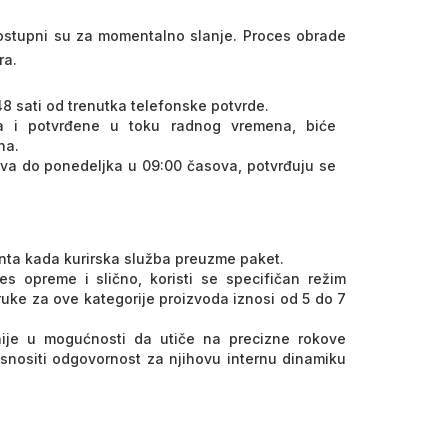
dostupni su za momentalno slanje. Proces obrade
ra.
8 sati od trenutka telefonske potvrde.
a i potvrđene u toku radnog vremena, biće
na.
va do ponedeljka u 09:00 časova, potvrđuju se
nta kada kurirska služba preuzme paket.
nes opreme i slično, koristi se specifičan režim
uke za ove kategorije proizvoda iznosi od 5 do 7
je u mogućnosti da utiče na precizne rokove
 snositi odgovornost za njihovu internu dinamiku