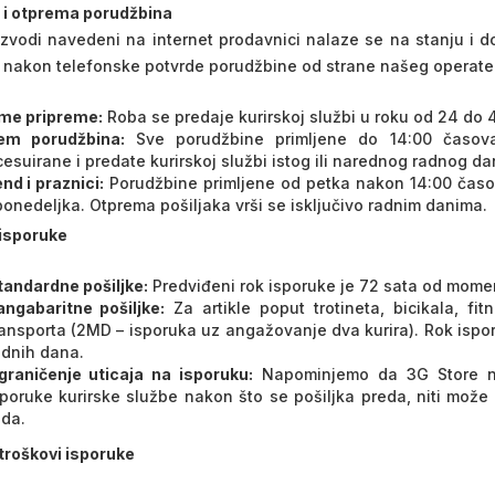
 i otprema porudžbina
izvodi navedeni na internet prodavnici nalaze se na stanju i 
 nakon telefonske potvrde porudžbine od strane našeg operate
me pripreme:
Roba se predaje kurirskoj službi u roku od 24 do 4
jem porudžbina:
Sve porudžbine primljene do 14:00 časov
esuirane i predate kurirskoj službi istog ili narednog radnog da
nd i praznici:
Porudžbine primljene od petka nakon 14:00 časo
onedeljka. Otprema pošiljaka vrši se isključivo radnim danima.
isporuke
tandardne pošiljke:
Predviđeni rok isporuke je 72 sata od mome
angabaritne pošiljke:
Za artikle poput trotineta, bicikala, fit
ransporta (2MD – isporuka uz angažovanje dva kurira). Rok ispor
adnih dana.
graničenje uticaja na isporuku:
Napominjemo da 3G Store ni
sporuke kurirske službe nakon što se pošiljka preda, niti može
ada.
 troškovi isporuke