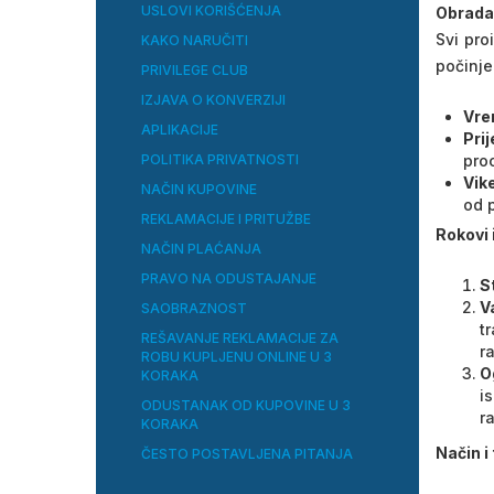
USLOVI KORIŠĆENJA
Obrada
Svi pro
KAKO NARUČITI
počinje
PRIVILEGE CLUB
IZJAVA O KONVERZIJI
Vre
APLIKACIJE
Pri
POLITIKA PRIVATNOSTI
proc
Vike
NAČIN KUPOVINE
od p
REKLAMACIJE I PRITUŽBE
Rokovi 
NAČIN PLAĆANJA
PRAVO NA ODUSTAJANJE
S
V
SAOBRAZNOST
t
REŠAVANJE REKLAMACIJE ZA
r
ROBU KUPLJENU ONLINE U 3
O
KORAKA
i
ODUSTANAK OD KUPOVINE U 3
r
KORAKA
Način i
ČESTO POSTAVLJENA PITANJA