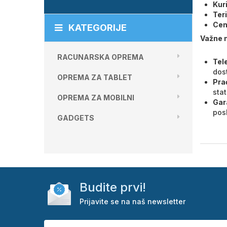
Kur
Teri
Cen
KATEGORIJE
Važne 
RACUNARSKA OPREMA
Tel
dost
OPREMA ZA TABLET
Prać
stat
OPREMA ZA MOBILNI
Gar
pos
GADGETS
Budite prvi!
Prijavite se na naš newsletter