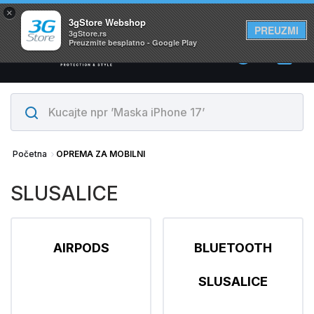
×
Svi proizvodi su na lageru. Slanje istog dana!
3gStore Webshop
PREUZMI
3gStore.rs
Preuzmite besplatno - Google Play
0
Početna
OPREMA ZA MOBILNI
SLUSALICE
AIRPODS
BLUETOOTH
SLUSALICE