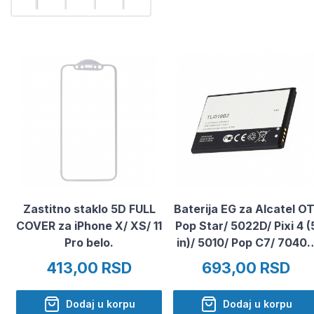
Zastitno staklo 5D FULL
Baterija EG za Alcatel OT
COVER za iPhone X/ XS/ 11
Pop Star/ 5022D/ Pixi 4 (
Pro belo.
in)/ 5010/ Pop C7/ 7040
(1900 mAh)
413,00 RSD
693,00 RSD
Dodaj u korpu
Dodaj u korpu