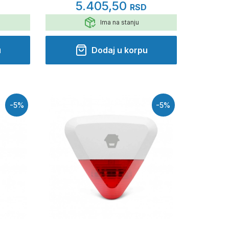
5.405,50
D
RSD
Ima na stanju
u
Dodaj u korpu
-5%
-5%