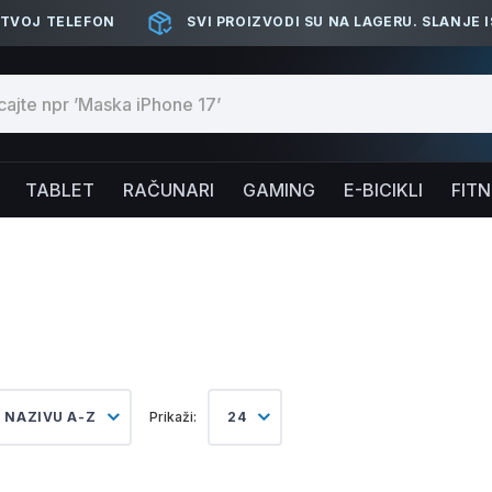
 TVOJ TELEFON
SVI PROIZVODI SU NA LAGERU. SLANJE 
TABLET
RAČUNARI
GAMING
E-BICIKLI
FIT
 NAZIVU A-Z
Prikaži:
24