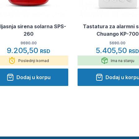
ljasnja sirena solarna SPS-
Tastatura za alarmni 
260
Chuango KP-700
9690.00
5690.00
9.205,50
5.405,50
RSD
RS
Poslednji komad
Ima na stanju
Dodaj u korpu
Dodaj u korp