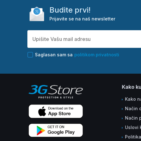
Budite prvi!
Prijavite se na naš newsletter
Saglasan sam sa
politikom privatnosti
Kako ku
Kako na
Način 
Način 
Uslovi 
Politik