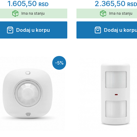
1.605,50
2.365,50
RSD
RS
Ima na stanju
Ima na stanju
Dodaj u korpu
Dodaj u korp
-5%