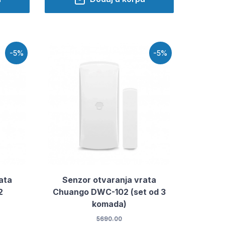
-5%
-5%
ata
Senzor otvaranja vrata
2
Chuango DWC-102 (set od 3
komada)
5690.00