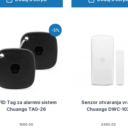
-5%
FID Tag za alarmni sistem
Senzor otvaranja vr
Chuango TAG-26
Chuango DWC-10
1690.00
2490.00