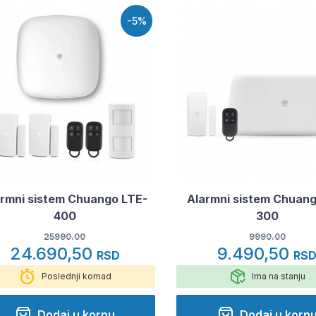
-5%
armni sistem Chuango LTE-
Alarmni sistem Chuan
400
300
25990.00
9990.00
24.690,50
9.490,50
RSD
RS
Poslednji komad
Ima na stanju
Dodaj u korpu
Dodaj u korp