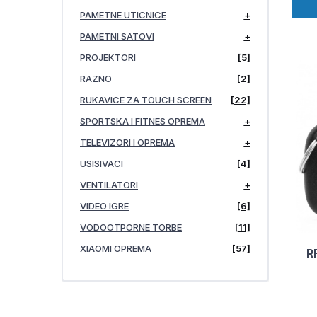
PAMETNE UTICNICE
+
PAMETNI SATOVI
+
PROJEKTORI
[5]
RAZNO
[2]
RUKAVICE ZA TOUCH SCREEN
[22]
SPORTSKA I FITNES OPREMA
+
TELEVIZORI I OPREMA
+
USISIVACI
[4]
VENTILATORI
+
VIDEO IGRE
[6]
VODOOTPORNE TORBE
[11]
XIAOMI OPREMA
[57]
R