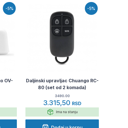
-5%
-5%
go OV-
Daljinski upravljac Chuango RC-
80 (set od 2 komada)
3490.00
3.315,50
D
RSD
Ima na stanju
u
Dodaj u korpu