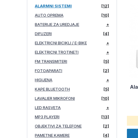
ALARMNI SISTEMI
[12]
AUTO OPREMA
[10]
BATERIJE ZA UREDJAJE
+
DIFUZERI
[4]
ELEKTRICNI BICIKLI / E-BIKE
+
ELEKTRICNI TROTINETI
+
FM TRANSMITERI
[5]
FOTOAPARATI
[2]
HIGIJENA
+
Al
KAPE BLUETOOTH
[5]
LAVALIER MIKROFONI
[10]
LED RASVETA
+
MP3 PLAYERI
[13]
OBJEKTIVI ZA TELEFONE
[2]
PAMETNE KAMERE
[4]