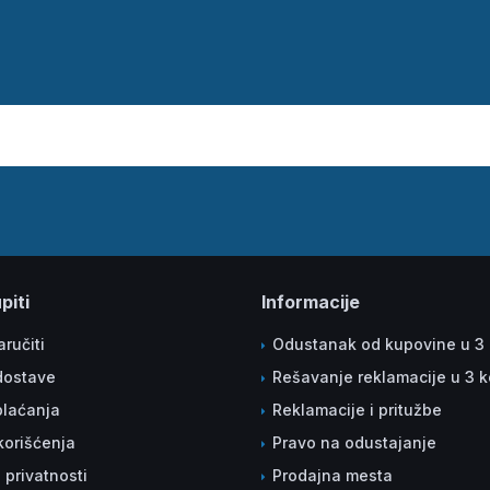
piti
Informacije
ručiti
Odustanak od kupovine u 3
dostave
Rešavanje reklamacije u 3 
plaćanja
Reklamacije i pritužbe
korišćenja
Pravo na odustajanje
a privatnosti
Prodajna mesta