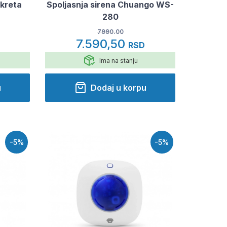
okreta
Spoljasnja sirena Chuango WS-
280
7990.00
7.590,50
D
RSD
Ima na stanju
u
Dodaj u korpu
-5%
-5%