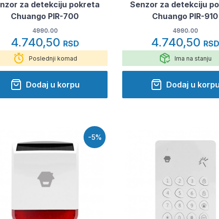
nzor za detekciju pokreta
Senzor za detekciju p
Chuango PIR-700
Chuango PIR-910
4990.00
4990.00
4.740,50
4.740,50
RSD
RS
Poslednji komad
Ima na stanju
Dodaj u korpu
Dodaj u korp
-5%