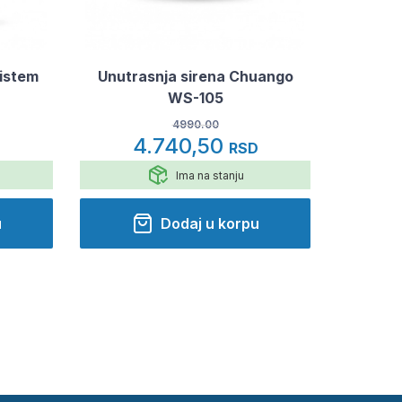
sistem
Unutrasnja sirena Chuango
WS-105
4990.00
4.740,50
D
RSD
Ima na stanju
u
Dodaj u korpu