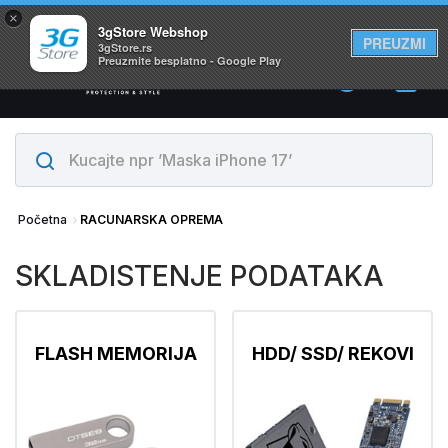
×
Svi proizvodi su na lageru. Slanje istog dana!
3gStore Webshop
PREUZMI
3gStore.rs
Preuzmite besplatno - Google Play
0
Početna
RACUNARSKA OPREMA
SKLADISTENJE PODATAKA
FLASH MEMORIJA
HDD/ SSD/ REKOVI