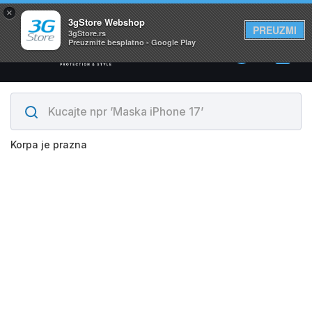
×
Svi proizvodi su na lageru. Slanje istog dana!
3gStore Webshop
PREUZMI
3gStore.rs
Preuzmite besplatno - Google Play
0
Korpa je prazna