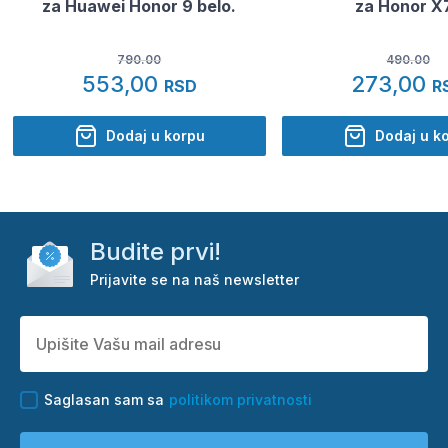
za Huawei Honor 9 belo.
za Honor X
790.00
490.00
553,00
273,00
RSD
R
Dodaj u korpu
Dodaj u k
Budite prvi!
Prijavite se na naš newsletter
Saglasan sam sa
politikom privatnosti