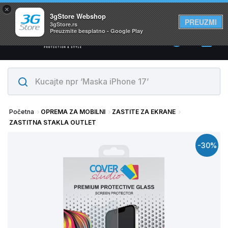
×
Svi proizvodi su na lageru. Slanje istog dana!
3gStore Webshop
PREUZMI
3gStore.rs
Preuzmite besplatno - Google Play
0
Početna
OPREMA ZA MOBILNI
ZASTITE ZA EKRANE
ZASTITNA STAKLA OUTLET
-30%