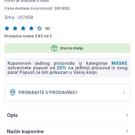
Porez je uračunat u cenu.
Cena dostave za proizvod: 360 RSD.
Šifra :
017458
(6)
Prosečna ocena 3.83 od 5
Ima na stanju
Kupovinom jednog proizvoda iz kategorije
MASKE
ostvarićete popust od
20%
na jeftiniji proizvod iz ovog
para! Popust će biti prikazan u Vašoj korpi.
PRONAĐITE U PRODAVNICI
Opis
Način kupovine