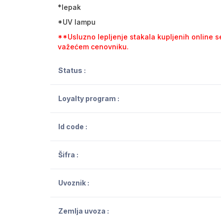
*lepak
*UV lampu
**Usluzno lepljenje stakala kupljenih online 
važećem cenovniku.
Status :
Loyalty program :
Id code :
Šifra :
Uvoznik :
Zemlja uvoza :