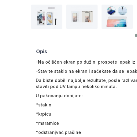
Opis
-Na očišćen ekran po dužini prospete lepak iz
-Stavite staklo na ekran i sačekate da se lepak
Da biste dobili najbolje rezultate, posle razliv
staviti pod UV lampu nekoliko minuta.
U pakovanju dobijate:
*staklo
*krpicu
*maramice
*odstranjvač prašine