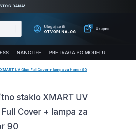
ISTOG DANA!
0
Uloguj se ili
Ukupno
OTVORI NALOG
NESS
NANOLIFE
PRETRAGA PO MODELU
o XMART UV Glue Full Cover + lampa za Honor 90
itno staklo XMART UV
 Full Cover + lampa za
r 90