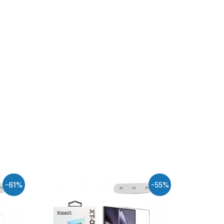
-61%
-55%