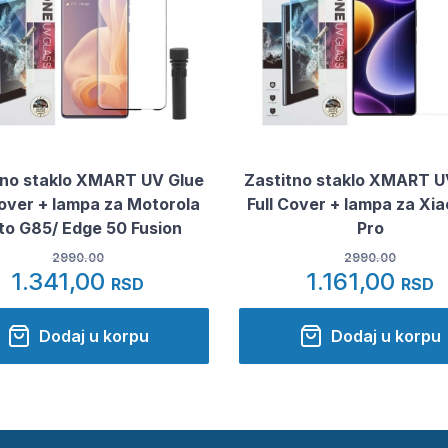
tno staklo XMART UV Glue
Zastitno staklo XMART U
Cover + lampa za Motorola
Full Cover + lampa za Xia
o G85/ Edge 50 Fusion
Pro
2990.00
2990.00
1.341,00
1.161,00
RSD
RSD
Dodaj u korpu
Dodaj u korpu