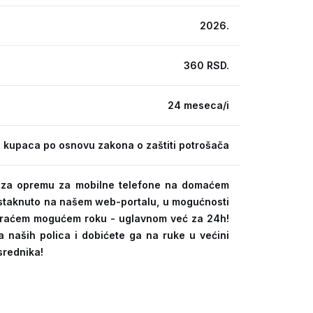
2026.
360 RSD.
24 meseca/i
 kupaca po osnovu zakona o zaštiti potrošača
ra za opremu za mobilne telefone na domaćem
 istaknuto na našem web-portalu, u mogućnosti
kraćem mogućem roku - uglavnom već za 24h!
a naših polica i dobićete ga na ruke u većini
srednika!