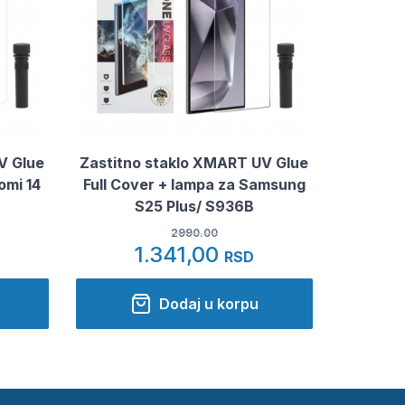
V Glue
Zastitno staklo XMART UV Glue
omi 14
Full Cover + lampa za Samsung
S25 Plus/ S936B
2990.00
1.341,00
RSD
Dodaj u korpu