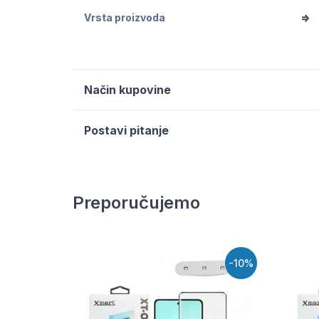
Vrsta proizvoda
=>
Način kupovine
Postavi pitanje
Preporučujemo
-10%