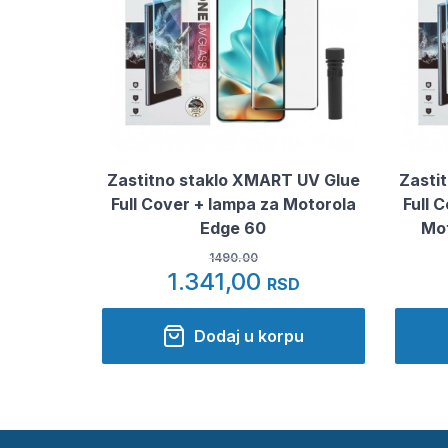
Zastitno staklo XMART UV Glue
Zasti
Full Cover + lampa za Motorola
Full 
Edge 60
Mot
1490.00
1.341,00
RSD
Dodaj u korpu