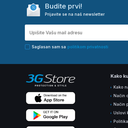
Budite prvi!
Prijavite se na naš newsletter
Saglasan sam sa
politikom privatnosti
Kako ku
Kako na
Način 
Način 
Uslovi 
Politik