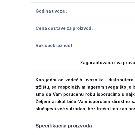
Godina uvoza :
Cena dostave za proizvod :
Rok saobraznosti :
Zagarantovana sva prava
Kao jedni od vodećih uvoznika i distribute
tržištu, sa raspoloživim lagerom svega što je
smo da Vam poručenu robu isporučimo u naj
Željeni artikal biće Vam isporučen direktno s
slučajeva već sutradan, bez trećih lica kao po
Specifikacija proizvoda