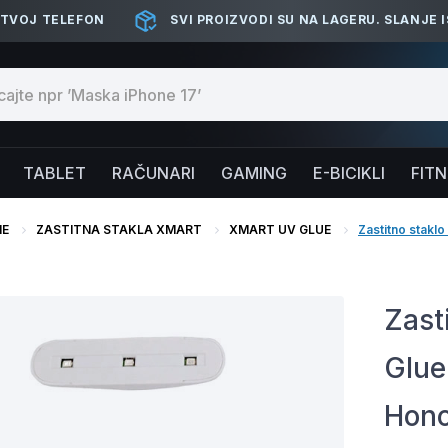
 TVOJ TELEFON
SVI PROIZVODI SU NA LAGERU. SLANJE 
TABLET
RAČUNARI
GAMING
E-BICIKLI
FIT
NE
ZASTITNA STAKLA XMART
XMART UV GLUE
Zastitno stakl
Zast
Glue
Hono