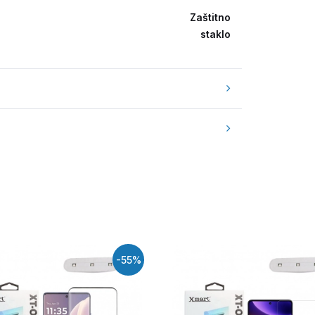
Zaštitno
staklo
-55%