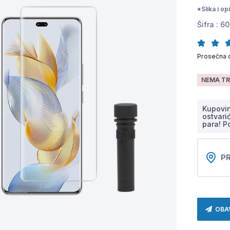
*Slika i o
Šifra :
60
Prosečna 
NEMA TR
Kupovi
ostvari
para! P
PR
OBA