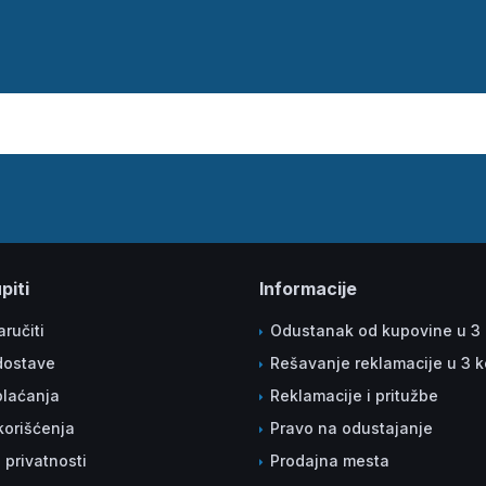
piti
Informacije
ručiti
Odustanak od kupovine u 3
dostave
Rešavanje reklamacije u 3 
plaćanja
Reklamacije i pritužbe
korišćenja
Pravo na odustajanje
a privatnosti
Prodajna mesta