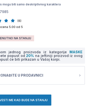
pis mogu biti samo deskriptivnog karaktera
7985
(6)
ocena 5.00 od 5
ENUTNO NA STANJU
nom jednog proizvoda iz kategorije
MASKE
ćete popust od
20%
na jeftiniji proizvod iz ovog
opust će biti prikazan u Vašoj korpi.
ONAĐITE U PRODAVNICI
VESTI ME KAD BUDE NA STANJU