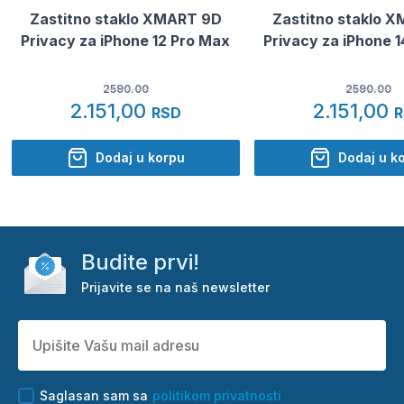
Zastitno staklo XMART 9D
Zastitno staklo 
Privacy za iPhone 12 Pro Max
Privacy za iPhone 
2590.00
2590.00
2.151,00
2.151,00
RSD
Dodaj u korpu
Dodaj u k
Budite prvi!
Prijavite se na naš newsletter
Saglasan sam sa
politikom privatnosti