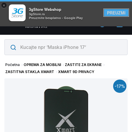
×
Svi proizvodi su na lageru. Slanje istog dana!
3gStore Webshop
PREUZMI
3gStore.rs
Preuzmite besplatno - Google Play
0
Početna
OPREMA ZA MOBILNI
ZASTITE ZA EKRANE
ZASTITNA STAKLA XMART
XMART 9D PRIVACY
-17%