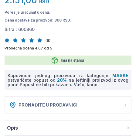
2.151,00
RSD
Porez je uračunat u cenu.
Cena dostave za proizvod: 360 RSD.
Šifra :
600860
(6)
Prosečna ocena 4.67 od 5
Ima na stanju
Kupovinom jednog proizvoda iz kategorije
MASKE
ostvarićete popust od
20%
na jeftiniji proizvod iz ovog
para! Popust će biti prikazan u Vašoj korpi.
PRONAĐITE U PRODAVNICI
Opis