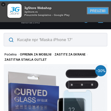
×
Svi proizvodi su na lageru. Slanje istog dana!
3gStore Webshop
PREUZMI
3gStore.rs
Preuzmite besplatno - Google Play
0
Početna
OPREMA ZA MOBILNI
ZASTITE ZA EKRANE
ZASTITNA STAKLA OUTLET
-30%