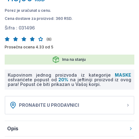
Porez je uračunat u cenu.
Cena dostave za proizvod: 360 RSD.
Šifra :
031496
(6)
Prosečna ocena 4.33 od 5
Ima na stanju
Kupovinom jednog proizvoda iz kategorije
MASKE
ostvarićete popust od
20%
na jeftiniji proizvod iz ovog
para! Popust će biti prikazan u Vašoj korpi.
PRONAĐITE U PRODAVNICI
Opis