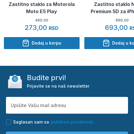
Zastitno staklo za Motorola
Zastitno staklo 
Moto E5 Play
Premium 5D za iPh
490.00
990.00
273,00
693,00
RSD
R
Dodaj u korpu
Dodaj u k
Budite prvi!
Prijavite se na naš newsletter
Saglasan sam sa
politikom privatnosti