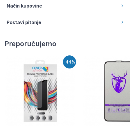
Način kupovine
Postavi pitanje
Preporučujemo
-44%