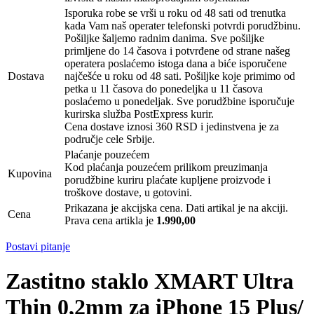
Isporuka robe se vrši u roku od 48 sati od trenutka
kada Vam naš operater telefonski potvrdi porudžbinu.
Pošiljke šaljemo radnim danima. Sve pošiljke
primljene do 14 časova i potvrđene od strane našeg
operatera poslaćemo istoga dana a biće isporučene
Dostava
najčešće u roku od 48 sati. Pošiljke koje primimo od
petka u 11 časova do ponedeljka u 11 časova
poslaćemo u ponedeljak. Sve porudžbine isporučuje
kurirska služba PostExpress kurir.
Cena dostave iznosi 360 RSD i jedinstvena je za
područje cele Srbije.
Plaćanje pouzećem
Kod plaćanja pouzećem prilikom preuzimanja
Kupovina
porudžbine kuriru plaćate kupljene proizvode i
troškove dostave, u gotovini.
Prikazana je akcijska cena. Dati artikal je na akciji.
Cena
Prava cena artikla je
1.990,00
Postavi pitanje
Zastitno staklo XMART Ultra
Thin 0,2mm za iPhone 15 Plus/