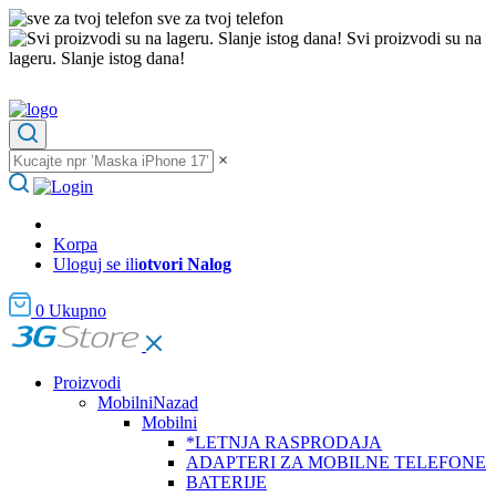
sve za tvoj telefon
Svi proizvodi su na
lageru. Slanje istog dana!
×
Korpa
Uloguj se ili
otvori Nalog
0
Ukupno
Proizvodi
Mobilni
Nazad
Mobilni
*LETNJA RASPRODAJA
ADAPTERI ZA MOBILNE TELEFONE
BATERIJE