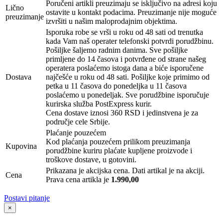
Poručeni artikli preuzimaju se isključivo na adresi koju
Lično
ostavite u kontakt podacima. Preuzimanje nije moguće
preuzimanje
izvršiti u našim maloprodajnim objektima.
Isporuka robe se vrši u roku od 48 sati od trenutka
kada Vam naš operater telefonski potvrdi porudžbinu.
Pošiljke šaljemo radnim danima. Sve pošiljke
primljene do 14 časova i potvrđene od strane našeg
operatera poslaćemo istoga dana a biće isporučene
Dostava
najčešće u roku od 48 sati. Pošiljke koje primimo od
petka u 11 časova do ponedeljka u 11 časova
poslaćemo u ponedeljak. Sve porudžbine isporučuje
kurirska služba PostExpress kurir.
Cena dostave iznosi 360 RSD i jedinstvena je za
područje cele Srbije.
Plaćanje pouzećem
Kod plaćanja pouzećem prilikom preuzimanja
Kupovina
porudžbine kuriru plaćate kupljene proizvode i
troškove dostave, u gotovini.
Prikazana je akcijska cena. Dati artikal je na akciji.
Cena
Prava cena artikla je
1.990,00
Postavi pitanje
×