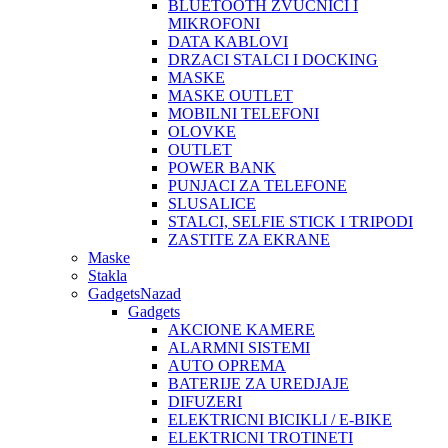
BLUETOOTH ZVUCNICI I
MIKROFONI
DATA KABLOVI
DRZACI STALCI I DOCKING
MASKE
MASKE OUTLET
MOBILNI TELEFONI
OLOVKE
OUTLET
POWER BANK
PUNJACI ZA TELEFONE
SLUSALICE
STALCI, SELFIE STICK I TRIPODI
ZASTITE ZA EKRANE
Maske
Stakla
Gadgets
Nazad
Gadgets
AKCIONE KAMERE
ALARMNI SISTEMI
AUTO OPREMA
BATERIJE ZA UREDJAJE
DIFUZERI
ELEKTRICNI BICIKLI / E-BIKE
ELEKTRICNI TROTINETI