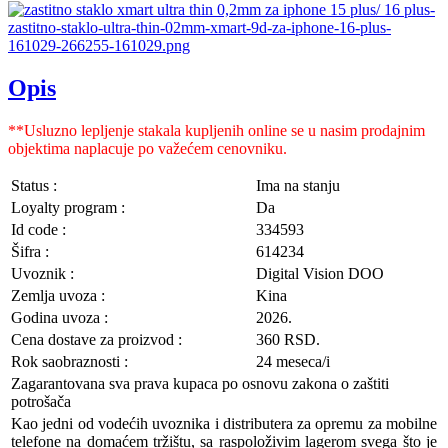
Opis
**Usluzno lepljenje stakala kupljenih online se u nasim prodajnim
objektima naplacuje po važećem cenovniku.
Status :
Ima na stanju
Loyalty program :
Da
Id code :
334593
Šifra :
614234
Uvoznik :
Digital Vision DOO
Zemlja uvoza :
Kina
Godina uvoza :
2026.
Cena dostave za proizvod :
360 RSD.
Rok saobraznosti :
24 meseca/i
Zagarantovana sva prava kupaca po osnovu zakona o zaštiti
potrošača
Kao jedni od vodećih uvoznika i distributera za opremu za mobilne
telefone na domaćem tržištu, sa raspoloživim lagerom svega što je