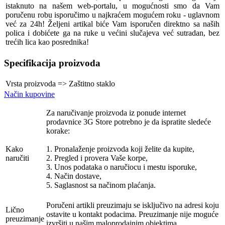
istaknuto na našem web-portalu, u mogućnosti smo da Vam
poručenu robu isporučimo u najkraćem mogućem roku - uglavnom
već za 24h! Željeni artikal biće Vam isporučen direktno sa naših
polica i dobićete ga na ruke u većini slučajeva već sutradan, bez
trećih lica kao posrednika!
Specifikacija proizvoda
Vrsta proizvoda
=>
Zaštitno staklo
Način kupovine
Za naručivanje proizvoda iz ponude internet
prodavnice 3G Store potrebno je da ispratite sledeće
korake:
Kako
1. Pronalaženje proizvoda koji želite da kupite,
naručiti
2. Pregled i provera Vaše korpe,
3. Unos podataka o naručiocu i mestu isporuke,
4. Način dostave,
5. Saglasnost sa načinom plaćanja.
Poručeni artikli preuzimaju se isključivo na adresi koju
Lično
ostavite u kontakt podacima. Preuzimanje nije moguće
preuzimanje
izvršiti u našim maloprodajnim objektima.