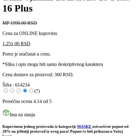
16 Plus
MP 1990.00
RSD
Cena za ONLINE kupovinu
1.251,00
RSD
Porez je uračunat u cenu.
*Slika i opis mogu biti samo deskriptivnog karaktera
Cena dostave za proizvod: 360 RSD.
Šifra :
614234
(7)
Prosečna ocena 4.14 od 5
Ima na stanju
Kupovinom jednog proizvoda iz kategorije
MASKE
ostvarićete popust od
20%
na jeftiniji proizvod iz ovog para! Popust će biti prikazan u Vašoj