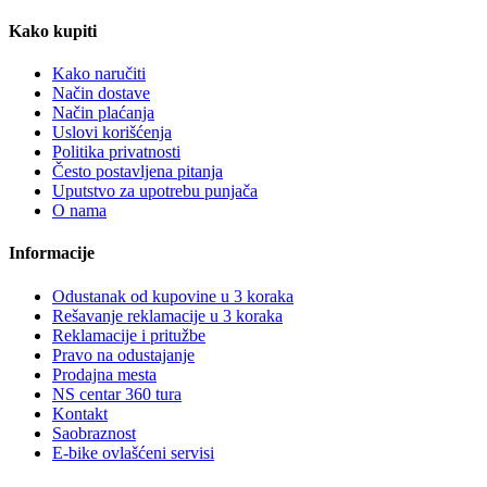
Kako kupiti
Kako naručiti
Način dostave
Način plaćanja
Uslovi korišćenja
Politika privatnosti
Često postavljena pitanja
Uputstvo za upotrebu punjača
O nama
Informacije
Odustanak od kupovine u 3 koraka
Rešavanje reklamacije u 3 koraka
Reklamacije i pritužbe
Pravo na odustajanje
Prodajna mesta
NS centar 360 tura
Kontakt
Saobraznost
E-bike ovlašćeni servisi