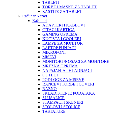
TABLETI
TORBE I MASKE ZA TABLET
ZASTITE ZA TABLET
Računari
Nazad
Računari
ADAPTERI I KABLOVI
CITACI KARTICA
GAMING OPREMA
KUCISTA I COOLERI
LAMPE ZA MONITOR
LAPTOP PUNJACI
MIKROFONI
MISEVI
MONITORI /NOSACI ZA MONITORE
MREZNA OPREMA
NAPAJANJA I HLADNJACI
OUTLET
PODLOGE ZA MISEVE
RANCEVI TORBE I COVERI
RAZNO
SKLADISTENJE PODATAKA
SLUSALICE
STAMPACI I SKENERI
STOLOVI I STOLICE
TASTATURE