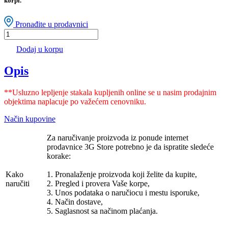
korpi.
Pronađite u prodavnici
Dodaj u korpu
Opis
**Usluzno lepljenje stakala kupljenih online se u nasim prodajnim
objektima naplacuje po važećem cenovniku.
Način kupovine
Za naručivanje proizvoda iz ponude internet
prodavnice 3G Store potrebno je da ispratite sledeće
korake:
Kako
1. Pronalaženje proizvoda koji želite da kupite,
naručiti
2. Pregled i provera Vaše korpe,
3. Unos podataka o naručiocu i mestu isporuke,
4. Način dostave,
5. Saglasnost sa načinom plaćanja.