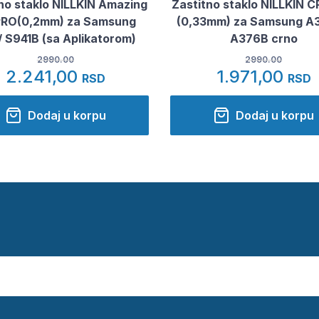
no staklo NILLKIN Amazing
Zastitno staklo NILLKIN 
PRO(0,2mm) za Samsung
(0,33mm) za Samsung A3
 S941B (sa Aplikatorom)
A376B crno
2990.00
2990.00
2.241,00
1.971,00
RSD
RSD
Dodaj u korpu
Dodaj u korpu