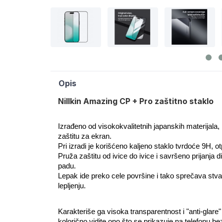
Opis
Nillkin Amazing CP + Pro zaštitno staklo
Izrađeno od visokokvalitetnih japanskih materijala
zaštitu za ekran.
Pri izradi je korišćeno kaljeno staklo tvrdoće 9H, o
Pruža zaštitu od ivice do ivice i savršeno prijanja di
padu.
Lepak ide preko cele površine i tako sprečava stva
lepljenju.
Karakteriše ga visoka transparentnost i "anti-glare
kolorično vidite ono što se prikazuje na telefonu be