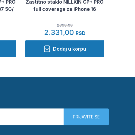
CP+ PRO
Zastitno staklo NILLKIN CP+ PRO
7 5G/
full coverage za iPhone 16
2990.00
2.331,00
RSD
Dodaj u korpu
PRIJAVITE SE