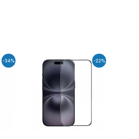
-34%
-22%