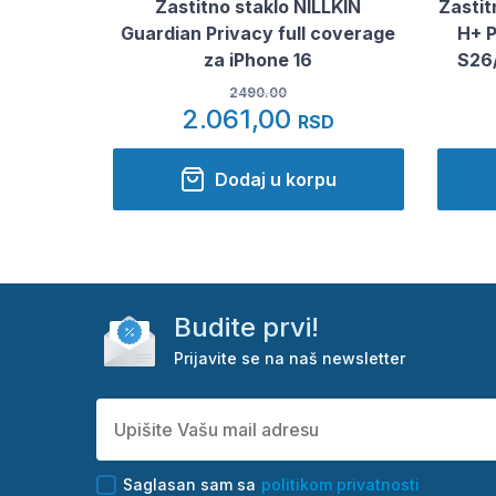
Zastitno staklo NILLKIN
Zastit
Guardian Privacy full coverage
H+ 
za iPhone 16
S26/
2490.00
2.061,00
RSD
Dodaj u korpu
Budite prvi!
Prijavite se na naš newsletter
Saglasan sam sa
politikom privatnosti