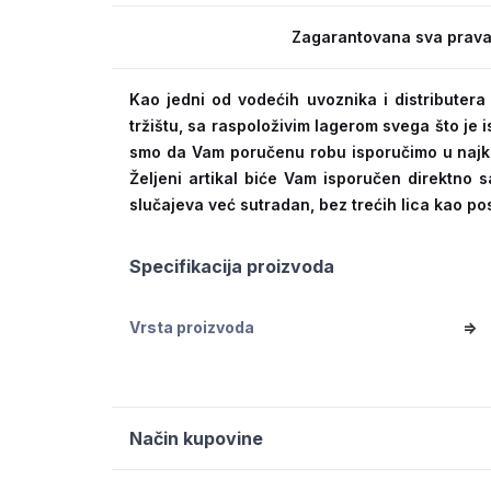
Zagarantovana sva prava
Kao jedni od vodećih uvoznika i distribute
tržištu, sa raspoloživim lagerom svega što je
smo da Vam poručenu robu isporučimo u naj
Željeni artikal biće Vam isporučen direktno s
slučajeva već sutradan, bez trećih lica kao po
Specifikacija proizvoda
Vrsta proizvoda
=>
Način kupovine