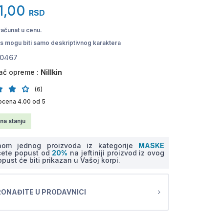
1,00
RSD
računat u cenu.
pis mogu biti samo deskriptivnog karaktera
0467
ač opreme :
Nillkin
(6)
ocena 4.00 od 5
na stanju
nom jednog proizvoda iz kategorije
MASKE
ćete popust od
20%
na jeftiniji proizvod iz ovog
opust će biti prikazan u Vašoj korpi.
ONAĐITE U PRODAVNICI