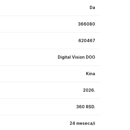
Da
366080
620467
Digital Vision DOO
Kina
2026.
360 RSD.
24 meseca/i