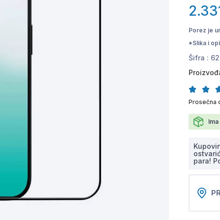
2.33
Porez je u
*Slika i o
Šifra :
62
Proizvođ
Prosečna 
Ima 
Kupovi
ostvari
para! P
PR