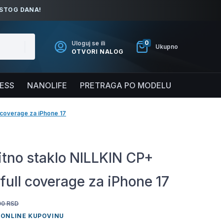
ISTOG DANA!
0
Uloguj se ili
Ukupno
OTVORI NALOG
NESS
NANOLIFE
PRETRAGA PO MODELU
l coverage za iPhone 17
itno staklo NILLKIN CP+
full coverage za iPhone 17
00
RSD
 ONLINE KUPOVINU