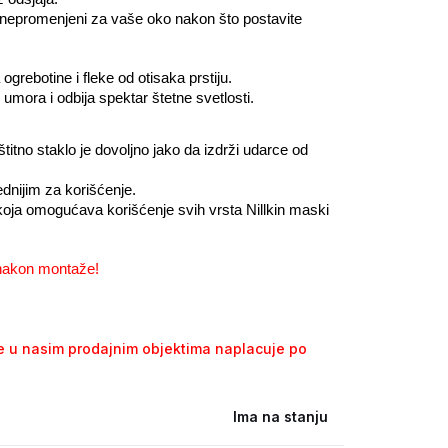
aju nepromenjeni za vaše oko nakon što postavite 
ebotine i fleke od otisaka prstiju.
od umora i odbija spektar štetne svetlosti.
tno staklo je dovoljno jako da izdrži udarce od 
ednijim za korišćenje.
koja omogućava korišćenje svih vrsta Nillkin maski 
 nakon montaže!
se u nasim prodajnim objektima naplacuje po
Ima na stanju