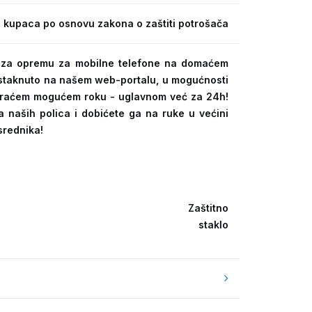
 kupaca po osnovu zakona o zaštiti potrošača
ra za opremu za mobilne telefone na domaćem
 istaknuto na našem web-portalu, u mogućnosti
kraćem mogućem roku - uglavnom već za 24h!
a naših polica i dobićete ga na ruke u većini
srednika!
Zaštitno
staklo