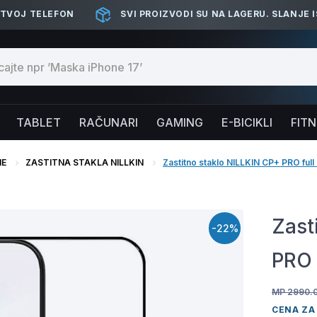
 TVOJ TELEFON
SVI PROIZVODI SU NA LAGERU. SLANJE 
TABLET
RAČUNARI
GAMING
E-BICIKLI
FIT
NE
ZASTITNA STAKLA NILLKIN
Zastitno staklo NILLKIN CP+ PRO ful
Zast
-22%
PRO 
MP 2990.
CENA ZA