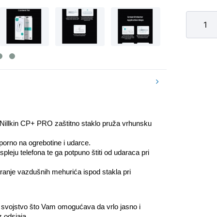
, Nillkin CP+ PRO zaštitno staklo pruža vrhunsku 
tporno na ogrebotine i udarce.
spleju telefona te ga potpuno štiti od udaraca pri 
ranje vazdušnih mehurića ispod stakla pri 
" svojstvo što Vam omogućava da vrlo jasno i 
z odsjaja.