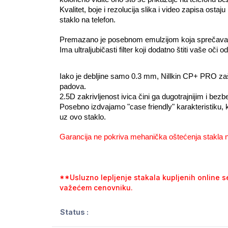
Kvalitet, boje i rezolucija slika i video zapisa ost
staklo na telefon.
Premazano je posebnom emulzijom koja sprečava ogr
Ima ultraljubičasti filter koji dodatno štiti vaše oči 
Iako je debljine samo 0.3 mm, Nillkin CP+ PRO zašti
padova.
2.5D zakrivljenost ivica čini ga dugotrajnijim i bezb
Posebno izdvajamo "case friendly" karakteristiku, 
uz ovo staklo.
Garancija ne pokriva mehanička oštećenja stakla
**Usluzno lepljenje stakala kupljenih online 
važećem cenovniku.
Status :