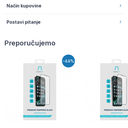
Način kupovine
Postavi pitanje
Preporučujemo
-44%