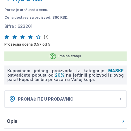
Porez je uračunat u cenu.
Cena dostave za proizvod: 360 RSD.
Šifra :
623201
(7)
Prosečna ocena 3.57 od 5
Ima na stanju
Kupovinom jednog proizvoda iz kategorije
MASKE
ostvarićete popust od
20%
na jeftiniji proizvod iz ovog
para! Popust će biti prikazan u Vašoj korpi.
PRONAĐITE U PRODAVNICI
Opis