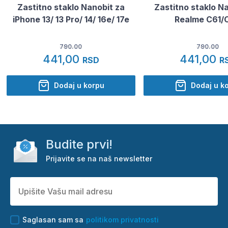
Zastitno staklo Nanobit za
Zastitno staklo N
iPhone 13/ 13 Pro/ 14/ 16e/ 17e
Realme C61/
790.00
790.00
441,00
441,00
RSD
R
Dodaj u korpu
Dodaj u k
Budite prvi!
Prijavite se na naš newsletter
Saglasan sam sa
politikom privatnosti