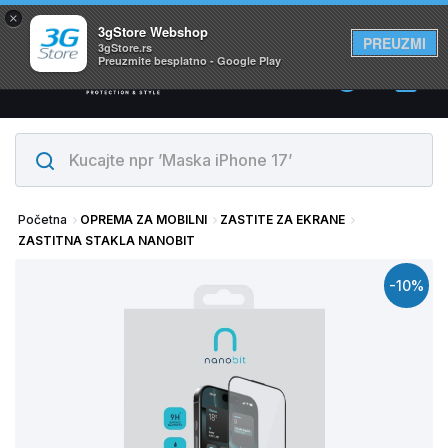
×
Svi proizvodi su na lageru. Slanje istog dana!
3gStore Webshop
PREUZMI
3gStore.rs
Preuzmite besplatno - Google Play
0
Početna
OPREMA ZA MOBILNI
ZASTITE ZA EKRANE
ZASTITNA STAKLA NANOBIT
-10%