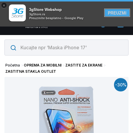
×
Svi proizvodi su na lageru. Slanje istog dana!
3gStore Webshop
PREUZMI
3gStore.rs
Preuzmite besplatno - Google Play
0
Početna
OPREMA ZA MOBILNI
ZASTITE ZA EKRANE
ZASTITNA STAKLA OUTLET
-30%