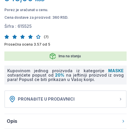
Porez je uračunat u cenu.
Cena dostave za proizvod: 360 RSD.
Šifra :
615525
(7)
Prosečna ocena 3.57 od 5
Ima na stanju
Kupovinom jednog proizvoda iz kategorije
MASKE
ostvarićete popust od
20%
na jeftiniji proizvod iz ovog
para! Popust će biti prikazan u Vašoj korpi.
PRONAĐITE U PRODAVNICI
Opis