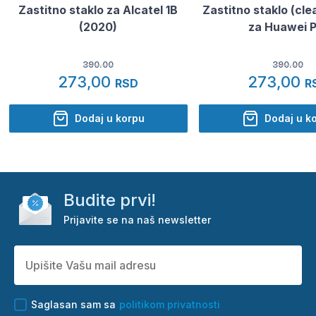
Zastitno staklo za Alcatel 1B
Zastitno staklo (cle
(2020)
za Huawei P
390.00
390.00
273,00
273,00
RSD
R
Dodaj u korpu
Dodaj u k
Budite prvi!
Prijavite se na naš newsletter
Saglasan sam sa
politikom privatnosti