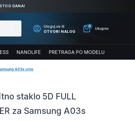
ISTOG DANA!
0
Uloguj se ili
Ukupno
OTVORI NALOG
NESS
NANOLIFE
PRETRAGA PO MODELU
 Samsung A03s crno
itno staklo 5D FULL
ER za Samsung A03s