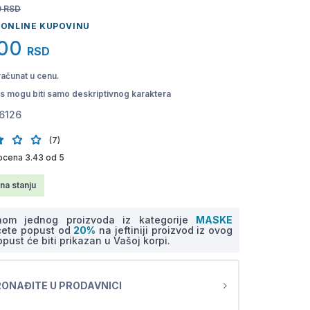
0
RSD
 ONLINE KUPOVINU
00
RSD
računat u cenu.
pis mogu biti samo deskriptivnog karaktera
6126
(7)
ocena 3.43 od 5
na stanju
nom jednog proizvoda iz kategorije
MASKE
ćete popust od
20%
na jeftiniji proizvod iz ovog
opust će biti prikazan u Vašoj korpi.
ONAĐITE U PRODAVNICI