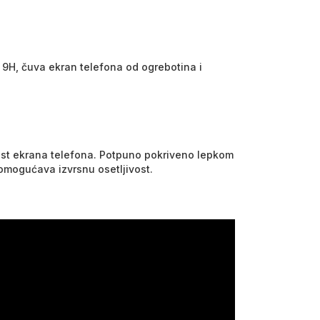
e 9H, čuva ekran telefona od ogrebotina i
vost ekrana telefona. Potpuno pokriveno lepkom
i omogućava izvrsnu osetljivost.