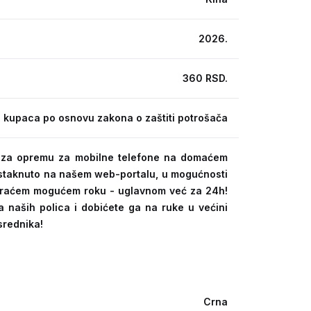
2026.
360 RSD.
 kupaca po osnovu zakona o zaštiti potrošača
ra za opremu za mobilne telefone na domaćem
 istaknuto na našem web-portalu, u mogućnosti
kraćem mogućem roku - uglavnom već za 24h!
a naših polica i dobićete ga na ruke u većini
srednika!
Crna