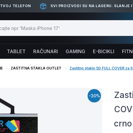
 TVOJ TELEFON
SVI PROIZVODI SU NA LAGERU. SLANJE 
TABLET
RAČUNARI
GAMING
E-BICIKLI
FIT
NE
ZASTITNA STAKLA OUTLET
Zastitno staklo 5D FULL COVER za
Zast
-30%
COV
crno