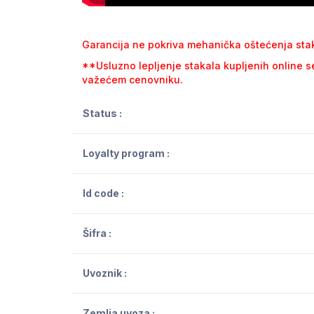
Garancija ne pokriva mehanička oštećenja sta
**Usluzno lepljenje stakala kupljenih online 
važećem cenovniku.
Status :
Loyalty program :
Id code :
Šifra :
Uvoznik :
Zemlja uvoza :