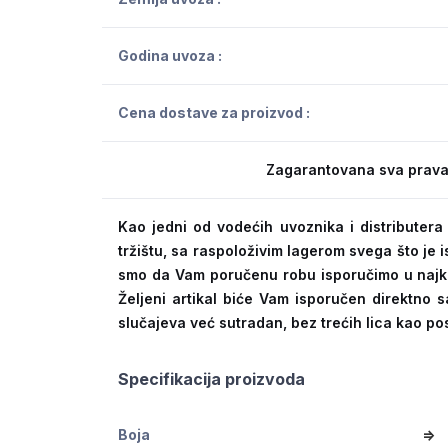
Godina uvoza :
Cena dostave za proizvod :
Zagarantovana sva prava
Kao jedni od vodećih uvoznika i distribute
tržištu, sa raspoloživim lagerom svega što je
smo da Vam poručenu robu isporučimo u naj
Željeni artikal biće Vam isporučen direktno s
slučajeva već sutradan, bez trećih lica kao po
Specifikacija proizvoda
Boja
=>