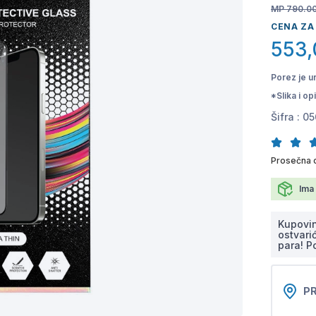
MP 790.0
CENA ZA
553,
Porez je u
*Slika i o
Šifra :
05
Prosečna 
Ima 
Kupovi
ostvari
para! P
PR