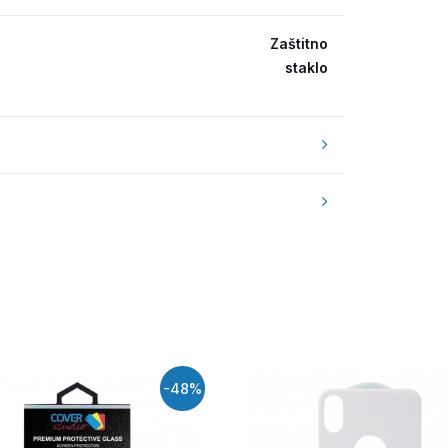
Zaštitno
staklo
-48%