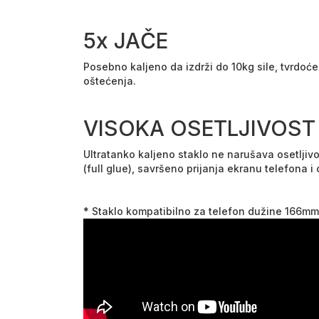
5x JAČE
Posebno kaljeno da izdrži do 10kg sile, tvrdoć
oštećenja.
VISOKA OSETLJIVOST
Ultratanko kaljeno staklo ne narušava osetlji
(full glue), savršeno prijanja ekranu telefona 
* Staklo kompatibilno za telefon dužine 166mm