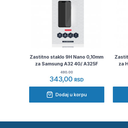
Zastitno staklo 9H Nano 0,10mm
Zasti
za Samsung A32 4G/ A325F
za 
490.00
343,00
RSD
Dodaj u korpu