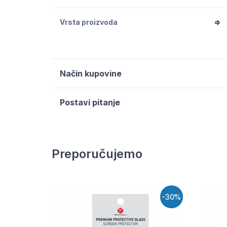
Vrsta proizvoda
=>
Način kupovine
Postavi pitanje
Preporučujemo
-30%