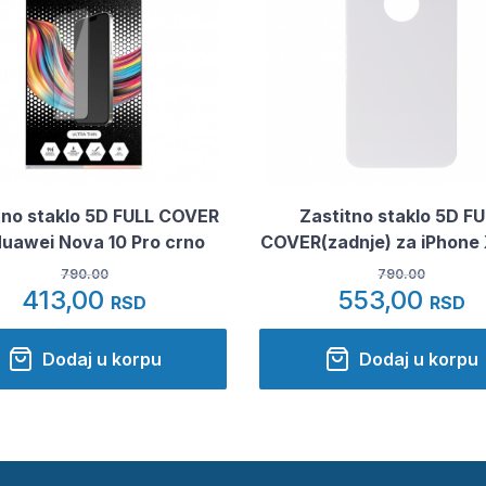
tno staklo 5D FULL COVER
Zastitno staklo 5D F
Huawei Nova 10 Pro crno
COVER(zadnje) za iPhone 
790.00
790.00
413,00
553,00
RSD
RSD
Dodaj u korpu
Dodaj u korpu