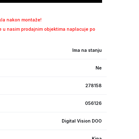
kla nakon montaže!
se u nasim prodajnim objektima naplacuje po
Ima na stanju
Ne
278158
056126
Digital Vision DOO
Kina