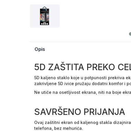
Opis
5D ZAŠTITA PREKO C
5D kaljeno staklo koje u potpunosti prekriva e
zakrivljene 5D ivice pružaju dodatni komfor i p
Ne utiče na osetljivost ekrana, niti na boje ekr
SAVRŠENO PRIJANJA
Ovaj zaštitni ekran od kaljenog stakla dizajnir
telefona, bez mehurića.