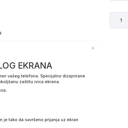
ELOG EKRANA
kran vašeg telefona. Specijalno dizajnirane
oboljšanu zaštitu ivica ekrana.
ana.
an je tako da savršeno prijanja uz ekran