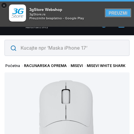
×
Svi proizvodi su na lageru. Slanje istog dana!
3gStore Webshop
PREUZMI
3gStore.rs
Preuzmite besplatno - Google Play
0
Početna
RACUNARSKA OPREMA
MISEVI
MISEVI WHITE SHARK