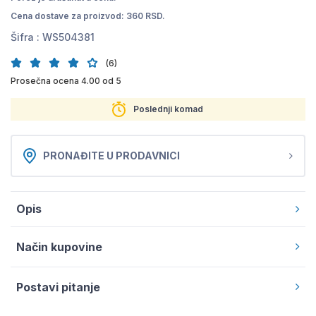
Cena dostave za proizvod: 360 RSD.
Šifra :
WS504381
(6)
Prosečna ocena 4.00 od 5
Poslednji komad
PRONAĐITE U PRODAVNICI
Opis
Način kupovine
Postavi pitanje