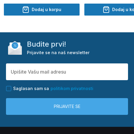
Dodaj u korpu
Dodaj u k
Budite prvi!
Prijavite se na naš newsletter
Saglasan sam sa
politikom privatnosti
PRIJAVITE SE