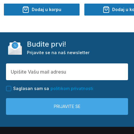
Dodaj u korpu
Dodaj u k
Budite prvi!
Prijavite se na naš newsletter
Saglasan sam sa
politikom privatnosti
PRIJAVITE SE