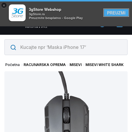
×
Svi proizvodi su na lageru. Slanje istog dana!
3gStore Webshop
PREUZMI
3gStore.rs
Preuzmite besplatno - Google Play
0
Početna
RACUNARSKA OPREMA
MISEVI
MISEVI WHITE SHARK