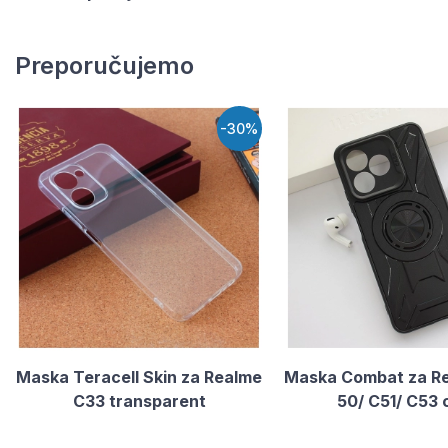
Preporučujemo
-30%
Maska Teracell Skin za Realme
Maska Combat za R
C33 transparent
50/ C51/ C53 