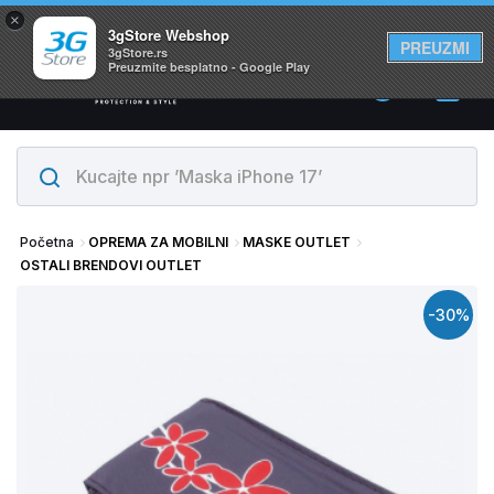
×
Svi proizvodi su na lageru. Slanje istog dana!
3gStore Webshop
PREUZMI
3gStore.rs
Preuzmite besplatno - Google Play
0
Početna
OPREMA ZA MOBILNI
MASKE OUTLET
OSTALI BRENDOVI OUTLET
-30%