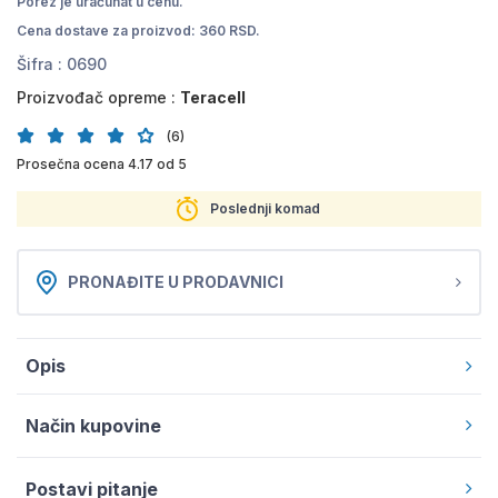
Porez je uračunat u cenu.
Cena dostave za proizvod: 360 RSD.
Šifra :
0690
Proizvođač opreme :
Teracell
(6)
Prosečna ocena 4.17 od 5
Poslednji komad
PRONAĐITE U PRODAVNICI
Opis
Način kupovine
Postavi pitanje