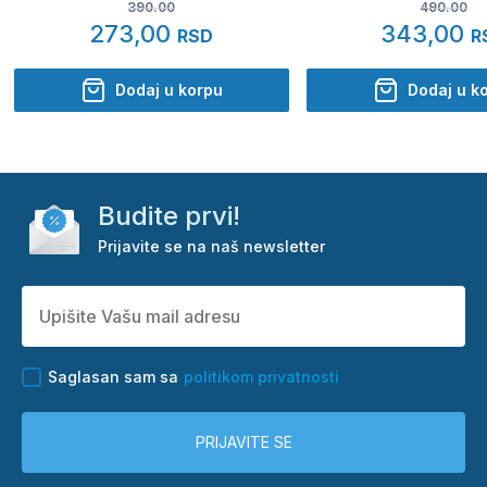
390.00
490.00
273,00
343,00
RSD
R
Dodaj u korpu
Dodaj u k
Budite prvi!
Prijavite se na naš newsletter
Saglasan sam sa
politikom privatnosti
PRIJAVITE SE