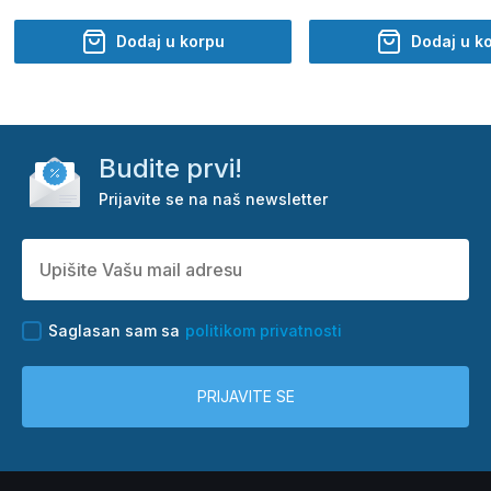
Dodaj u korpu
Dodaj u k
Budite prvi!
Prijavite se na naš newsletter
Saglasan sam sa
politikom privatnosti
PRIJAVITE SE