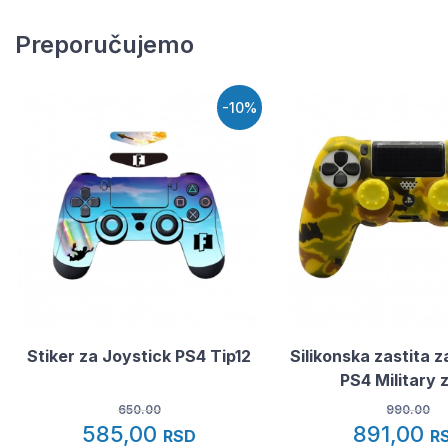
Preporučujemo
-10%
Stiker za Joystick PS4 Tip12
Silikonska zastita z
PS4 Military 
650.00
990.00
585,00
891,00
RSD
R