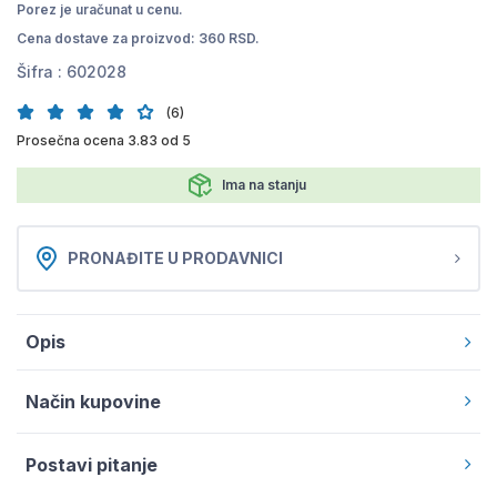
Porez je uračunat u cenu.
Cena dostave za proizvod: 360 RSD.
Šifra :
602028
(6)
Prosečna ocena 3.83 od 5
Ima na stanju
PRONAĐITE U PRODAVNICI
Opis
Način kupovine
Postavi pitanje