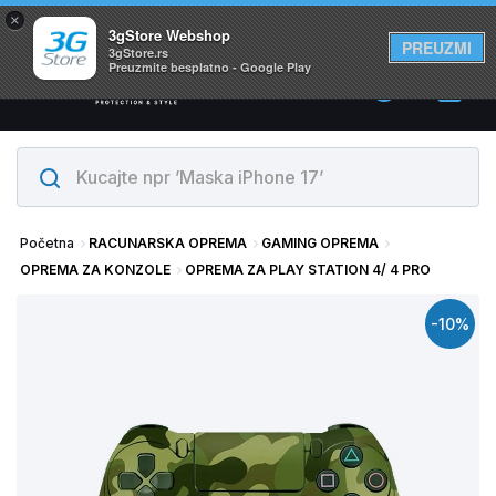
×
Svi proizvodi su na lageru. Slanje istog dana!
3gStore Webshop
PREUZMI
3gStore.rs
Preuzmite besplatno - Google Play
0
Početna
RACUNARSKA OPREMA
GAMING OPREMA
OPREMA ZA KONZOLE
OPREMA ZA PLAY STATION 4/ 4 PRO
-10%