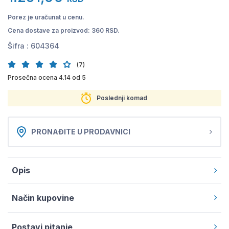
Porez je uračunat u cenu.
Cena dostave za proizvod: 360 RSD.
Šifra :
604364
(7)
Prosečna ocena 4.14 od 5
Poslednji komad
PRONAĐITE U PRODAVNICI
Opis
Način kupovine
Postavi pitanje