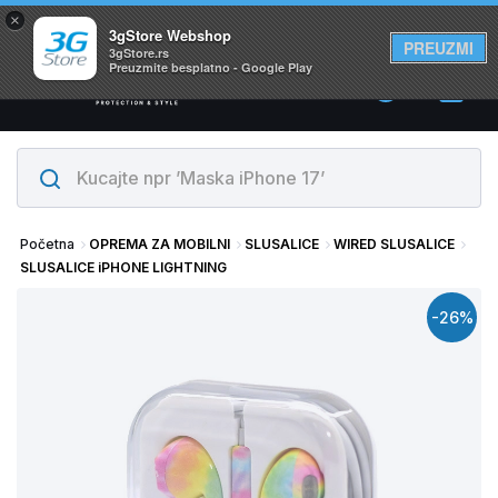
×
Svi proizvodi su na lageru. Slanje istog dana!
3gStore Webshop
PREUZMI
3gStore.rs
Preuzmite besplatno - Google Play
0
Početna
OPREMA ZA MOBILNI
SLUSALICE
WIRED SLUSALICE
SLUSALICE iPHONE LIGHTNING
-26%