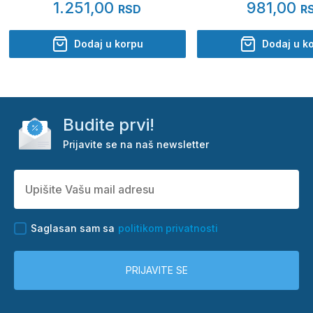
1.251,00
981,00
RSD
R
Dodaj u korpu
Dodaj u k
Budite prvi!
Prijavite se na naš newsletter
Saglasan sam sa
politikom privatnosti
PRIJAVITE SE